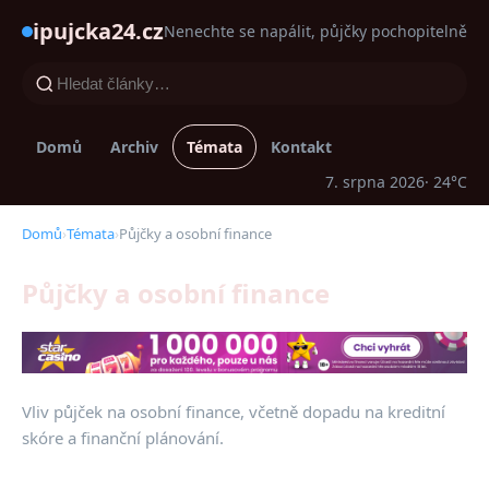
ipujcka24.cz
Nenechte se napálit, půjčky pochopitelně
Domů
Archiv
Témata
Kontakt
7. srpna 2026
· 24°C
Domů
›
Témata
›
Půjčky a osobní finance
Půjčky a osobní finance
Vliv půjček na osobní finance, včetně dopadu na kreditní
skóre a finanční plánování.