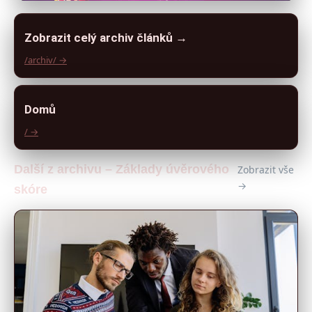
Zobrazit celý archiv článků →
/archiv/ →
Domů
/ →
Další z archivu – Základy úvěrového
Zobrazit vše
→
skóre