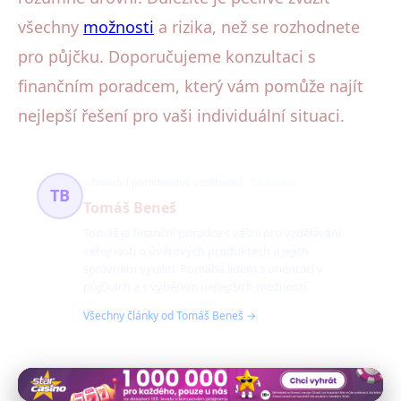
všechny
možnosti
a rizika, než se rozhodnete
pro půjčku. Doporučujeme konzultaci s
finančním poradcem, který vám pomůže najít
nejlepší řešení pro vaši individuální situaci.
finanční poradenství, vzdělávání
14 článků
TB
Tomáš Beneš
Tomáš je finanční poradce s vášní pro vzdělávání
veřejnosti o úvěrových produktech a jejich
správném využití. Pomáhá lidem s orientací v
půjčkách a s výběrem nejlepších možností.
Všechny články od Tomáš Beneš →