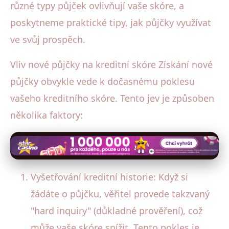
různé typy půjček ovlivňují vaše skóre, a
poskytneme praktické tipy, jak půjčky využívat
ve svůj prospěch.
Vliv nové půjčky na kreditní skóre Získání nové
půjčky obvykle vede k dočasnému poklesu
vašeho kreditního skóre. Tento jev je způsoben
několika faktory:
Vyšetřování kreditní historie: Když si
žádáte o půjčku, věřitel provede takzvaný
"hard inquiry" (důkladné prověření), což
může vaše skóre snížit. Tento pokles je