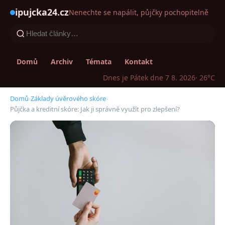
ipujcka24.cz
Nenechte se napálit, půjčky pochopitelně
Domů
Archiv
Témata
Kontakt
Dnes je Pátek dne 7 8. 2026
· 26°C
Domů
›
Základy úvěrového skóre
›
Půjčka a kreditní skóre: Jak ji správně využít pro zlepšení?