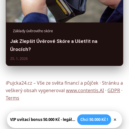
Základy úvěrového skóre
Jak Zlepšit Úvěrové Skóre a Ušetřit na
Úrocích?
25. 1. 2026
iPujcka24.cz – Vše ze světa financí a půjček · Stránku a
veškerý obsah vygeneroval
www.contentis.AI
·
GDPR
·
Terms
×
VIP uvítací bonus 50.000 Kč - legální české kasíno
Chci 50.000 Kč !