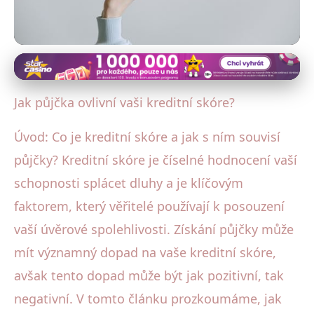
Základy úvěrového skóre
Půjčka a kreditní skóre: Jak ji
Jak půjčka ovlivní vaši kreditní skóre?
správně využít pro zlepšení?
Úvod: Co je kreditní skóre a jak s ním souvisí
9. 7. 2025
· 4 min čtení · Autor: Tomáš Beneš
půjčky? Kreditní skóre je číselné hodnocení vaší
schopnosti splácet dluhy a je klíčovým
faktorem, který věřitelé používají k posouzení
vaší úvěrové spolehlivosti. Získání půjčky může
mít významný dopad na vaše kreditní skóre,
avšak tento dopad může být jak pozitivní, tak
negativní. V tomto článku prozkoumáme, jak