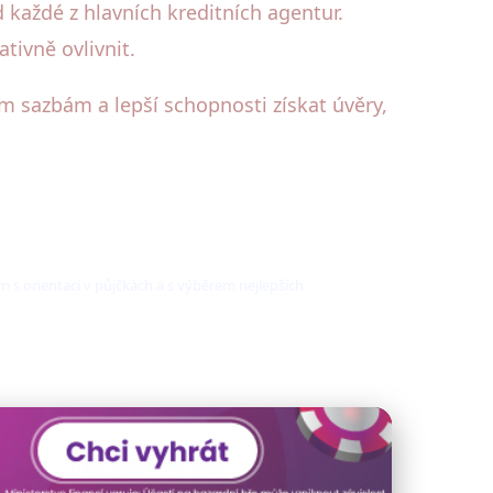
d každé z hlavních kreditních agentur.
tivně ovlivnit.
 sazbám a lepší schopnosti získat úvěry,
m s orientací v půjčkách a s výběrem nejlepších