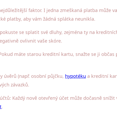
nejdůležitější faktor. I jedna zmeškaná platba může va
ké platby, aby vám žádná splátka neunikla.
pokuste se splatit své dluhy, zejména ty na kreditních
gativně ovlivnit vaše skóre.
: Pokud máte starou kreditní kartu, snažte se ji občas
py úvěrů (např. osobní půjčku,
hypotéku
a kreditní kar
ových závazků.
 účtů: Každý nově otevřený účet může dočasně snížit
t
.