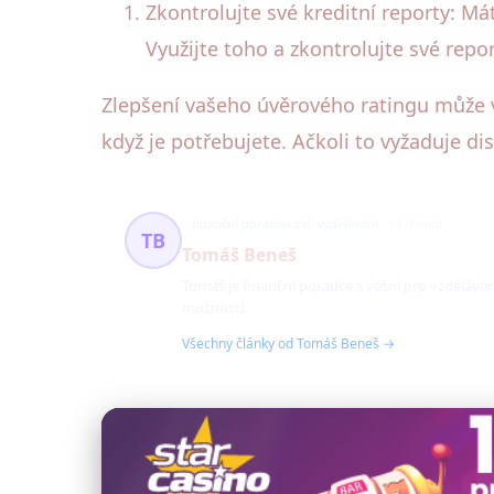
Zkontrolujte své kreditní reporty: Má
Využijte toho a zkontrolujte své repo
Zlepšení vašeho úvěrového ratingu může 
když je potřebujete. Ačkoli to vyžaduje dis
finanční poradenství, vzdělávání
14 článků
TB
Tomáš Beneš
Tomáš je finanční poradce s vášní pro vzděláván
možností.
Všechny články od Tomáš Beneš →