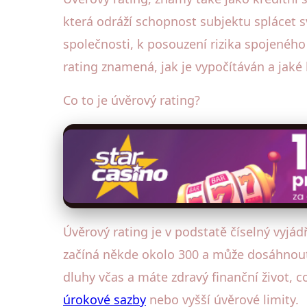
která odráží schopnost subjektu splácet s
společnosti, k posouzení rizika spojenéh
rating znamená, jak je vypočítáván a jaké
Co to je úvěrový rating?
Úvěrový rating je v podstatě číselný vyjád
začíná někde okolo 300 a může dosáhnout a
dluhy včas a máte zdravý finanční život, 
úrokové sazby
nebo vyšší úvěrové limity.