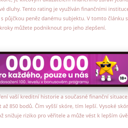
vé dluhy. Tento rating je využíván finančními institu
o s půjčkou peněz danému subjektu. V tomto článku 
 kroky můžete podniknout pro jeho zlepšení.
ření vaší kreditní historie a současné finanční situac
ž 850 bodů. Čím vyšší skóre, tím lepší. Vysoké skóre 
což snižuje riziko pro věřitele a může vést k lepším 