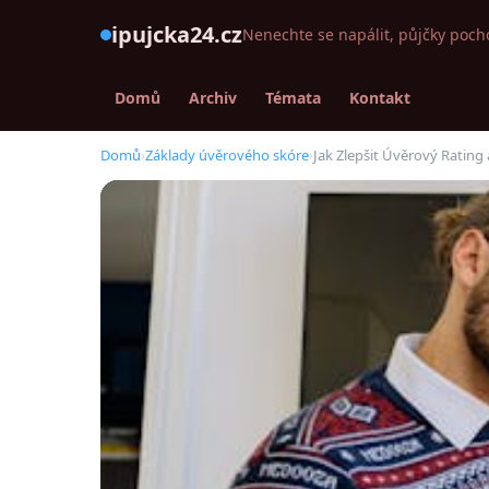
ipujcka24.cz
Nenechte se napálit, půjčky poch
Domů
Archiv
Témata
Kontakt
Domů
›
Základy úvěrového skóre
›
Jak Zlepšit Úvěrový Rating