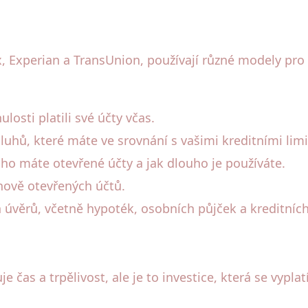
ax, Experian a TransUnion, používají různé modely pr
ulosti platili své účty včas.
uhů, které máte ve srovnání s vašimi kreditními limi
ouho máte otevřené účty a jak dlouho je používáte.
nově otevřených účtů.
 úvěrů, včetně hypoték, osobních půjček a kreditních
 čas a trpělivost, ale je to investice, která se vypl