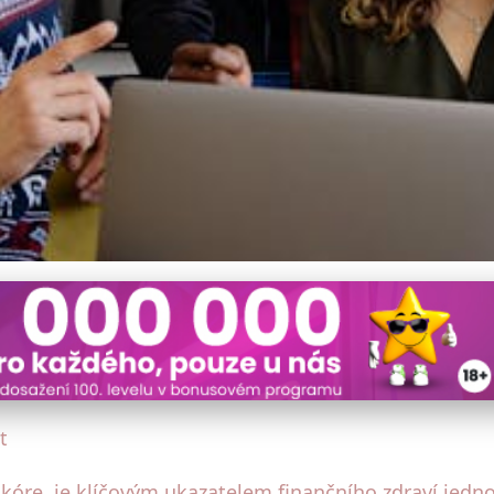
 Rating a Dosáhnout Lepší
t
skóre, je klíčovým ukazatelem finančního zdraví jedno