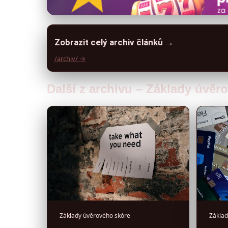
Zobrazit celý archiv článků →
/archiv/ →
Další z archivu – Základy úvěr
Základy úvěrového skóre
Základ