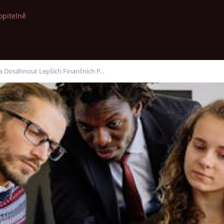
opitelně
 a Dosáhnout Lepších Finančních P…