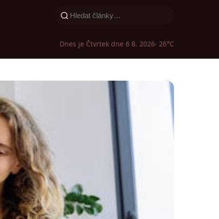
Dnes je Čtvrtek dne 6 8. 2026
· 26°C