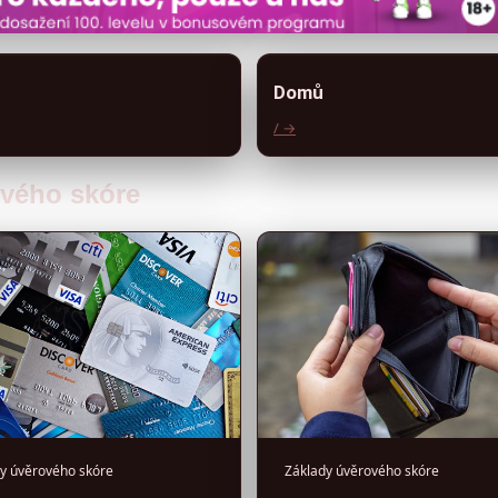
Domů
/ →
ového skóre
y úvěrového skóre
Základy úvěrového skóre