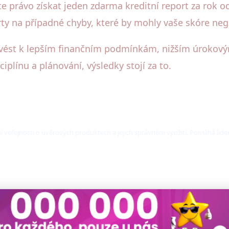
te právo získat jeden zdarma kreditní report za rok o
rty na případné chyby, které by mohly vaše skóre nega
vést k lepším finančním podmínkám, nižším úrokovým
ciplínu a plánování, výsledky stojí za to.
í veřejnosti o úvěrových produktech a jejich správném využití. Pomáhá lide