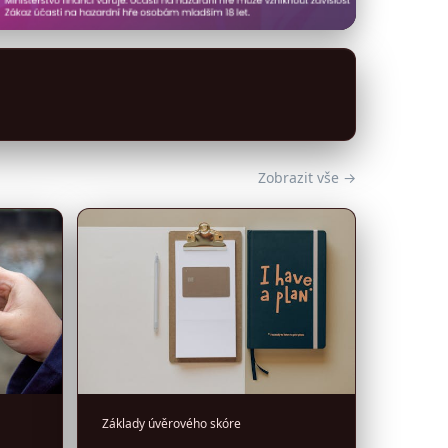
Zobrazit vše →
Základy úvěrového skóre