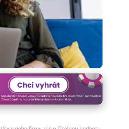
ch Finančních
tlivce nebo firmy. Jde o číselnou hodnotu,