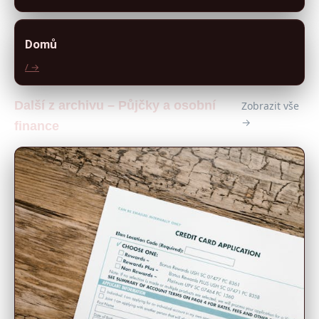
Domů
/ →
Další z archivu – Půjčky a osobní
Zobrazit vše
→
finance