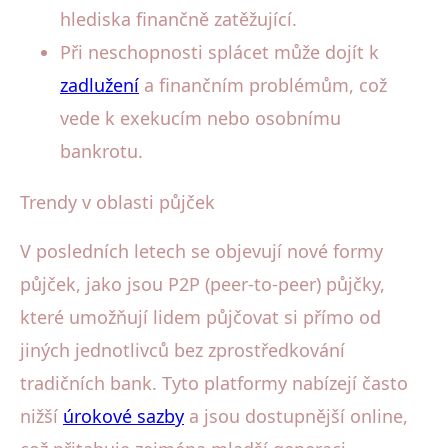
hlediska finančně zatěžující.
Při neschopnosti splácet může dojít k
zadlužení
a finančním problémům, což
vede k exekucím nebo osobnímu
bankrotu.
Trendy v oblasti půjček
V posledních letech se objevují nové formy
půjček, jako jsou P2P (peer-to-peer) půjčky,
které umožňují lidem půjčovat si přímo od
jiných jednotlivců bez zprostředkování
tradičních bank. Tyto platformy nabízejí často
nižší
úrokové sazby
a jsou dostupnější online,