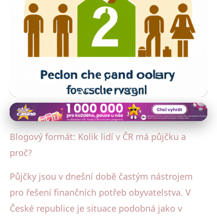
Půjčky a osobní finance
Každý druhý Čech má půjčku:
Blogový formát: Kolik lidí v ČR má půjčku a
Proč si lidé půjčují peníze?
proč?
24. 5. 2025
· 4 min čtení · Autor: Radka Kolářová
Půjčky jsou v dnešní době častým nástrojem
pro řešení finančních potřeb obyvatelstva. V
České republice je situace podobná jako v