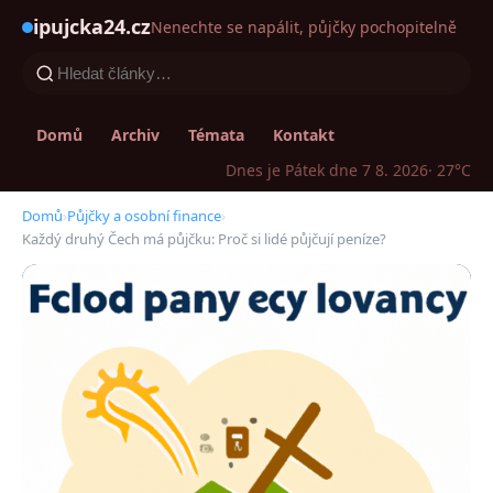
ipujcka24.cz
Nenechte se napálit, půjčky pochopitelně
Domů
Archiv
Témata
Kontakt
Dnes je Pátek dne 7 8. 2026
· 27°C
Domů
›
Půjčky a osobní finance
›
Každý druhý Čech má půjčku: Proč si lidé půjčují peníze?