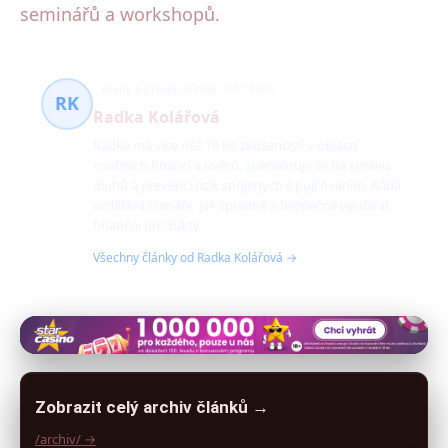
seminářů a workshopů.
dluhy a prevence rizik
94 článků
RK
Radka Kolářová
Radka má více než 10 let zkušeností v oblasti
osobních financí a úvěrů, specializuje se na správu
dluhů a prevenci rizik spojených s půjčováním. Ráda
vzdělává čtenáře, jak správně a bezpečně využívat
finanční produkty.
Všechny články od Radka Kolářová →
Zobrazit celý archiv článků →
/archiv/ →