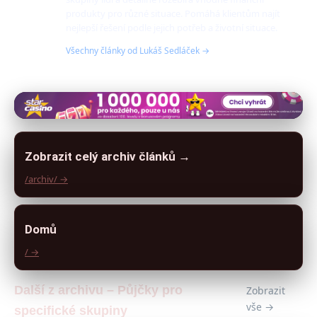
produkty pro různé situace. Pomáhá klientům najít
nejlepší řešení podle jejich potřeb a životní situace.
Všechny články od Lukáš Sedláček →
Zobrazit celý archiv článků →
/archiv/ →
Domů
/ →
Další z archivu – Půjčky pro
Zobrazit
vše →
specifické skupiny