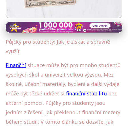
Půjčky pro specifické skupiny
Půjčky pro studenty: Průvodce
Půjčky pro studenty: Jak je získat a správně
získáním a efektivním využitím
využít
31. 1. 2026
· 4 min čtení · Autor: Lukáš Sedláček
Finanční
situace může být pro mnoho studentů
vysokých škol a univerzit velkou výzvou. Mezi
školné, učební materiály, bydlení a další výdaje
může být těžké udržet si
finanční stabilitu
bez
externí pomoci. Půjčky pro studenty jsou
jedním z řešení, jak překlenout finanční mezery
během studií. V tomto článku se dozvíte, jak