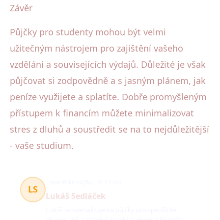
Závěr
Půjčky pro studenty mohou být velmi
užitečným nástrojem pro zajištění vašeho
vzdělání a souvisejících výdajů. Důležité je však
půjčovat si zodpovědně a s jasným plánem, jak
peníze využijete a splatíte. Dobře promyšleným
přístupem k financím můžete minimalizovat
stres z dluhů a soustředit se na to nejdůležitější
- vaše studium.
specifické půjčky
46 článků
LS
Lukáš Sedláček
Lukáš se specializuje na půjčky pro specifické
skupiny lidí a detailně rozebírá vhodné finanční