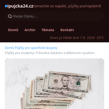
ipujcka24.cz
Nenechte se napálit, půjčky pochopitelně
Domů
Archiv
Témata
Kontakt
Dnes je Pátek dne 7 8. 2026
· 26°C
Domů
›
Půjčky pro specifické skupiny
›
Půjčky pro studenty: Průvodce získáním a efektivním využitím