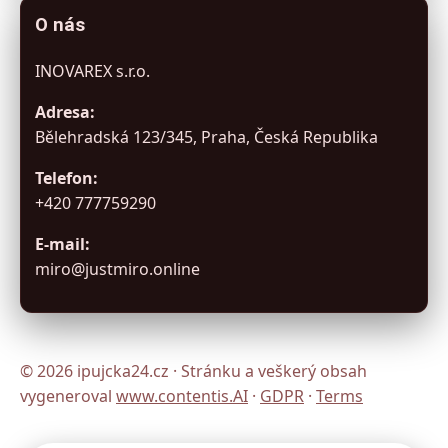
O nás
INOVAREX s.r.o.
Adresa:
Bělehradská 123/345, Praha, Česká Republika
Telefon:
+420 777759290
E-mail:
miro@justmiro.online
© 2026 ipujcka24.cz · Stránku a veškerý obsah
vygeneroval
www.contentis.AI
·
GDPR
·
Terms