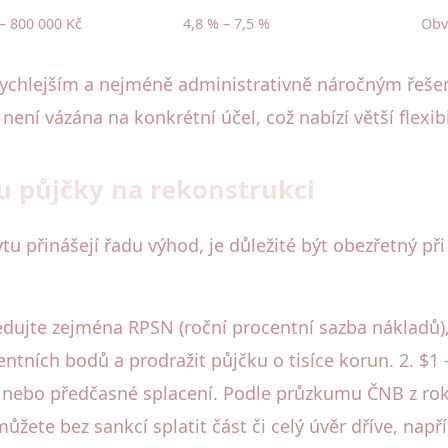
– 800 000 Kč
4,8 % – 7,5 %
Obv
ejrychlejším a nejméně administrativně náročným řeše
ení vázána na konkrétní účel, což nabízí větší flexibi
ru půjčky na rekonstrukci
u přinášejí řadu výhod, je důležité být obezřetný při
sledujte zejména RPSN (roční procentní sazba nákladů
entních bodů a prodražit půjčku o tisíce korun. 2. $1
u nebo předčasné splacení. Podle průzkumu ČNB z rok
můžete bez sankcí splatit část či celý úvěr dříve, na