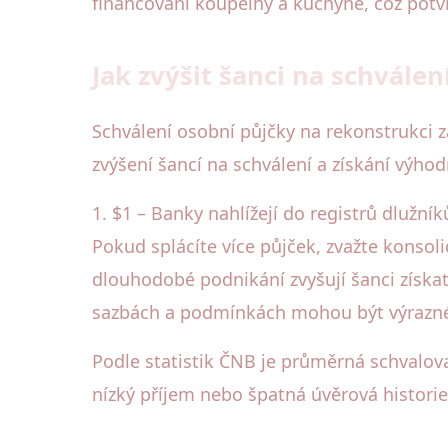
financování koupelny a kuchyně, což potv
Jak zvýšit šanci na schválen
Schválení osobní půjčky na rekonstrukci z
zvýšení šancí na schválení a získání výho
1. $1 – Banky nahlížejí do registrů dlužn
Pokud splácíte více půjček, zvažte konsoli
dlouhodobé podnikání zvyšují šanci získat 
sazbách a podmínkách mohou být výrazn
Podle statistik ČNB je průměrná schvalov
nízký příjem nebo špatná úvěrová historie