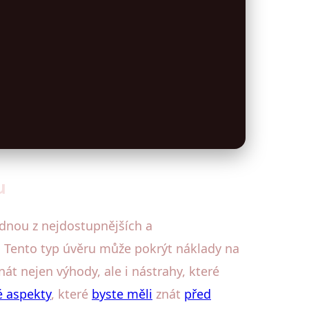
u
jednou z nejdostupnějších a
le. Tento typ úvěru může pokrýt náklady na
nát nejen výhody, ale i nástrahy, které
é aspekty
, které
byste měli
znát
před