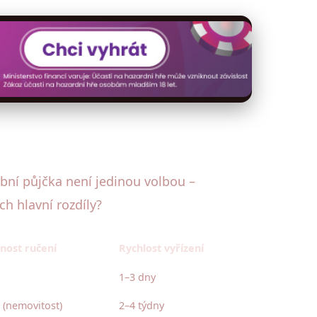
obní půjčka není jedinou volbou –
ch hlavní rozdíly?
nost ručení
Rychlost vyřízení
1–3 dny
 (nemovitost)
2–4 týdny