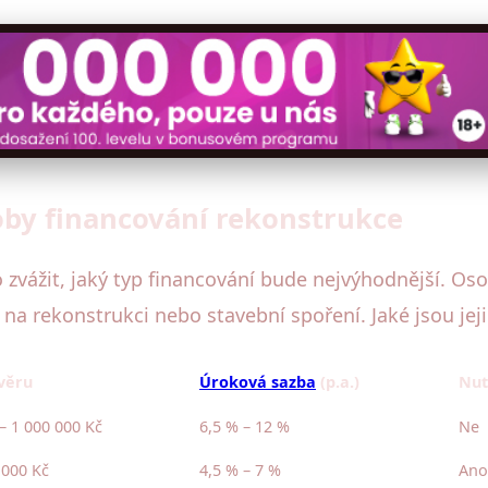
soby financování rekonstrukce
o zvážit, jaký typ financování bude nejvýhodnější. Os
a rekonstrukci nebo stavební spoření. Jaké jsou jeji
věru
Úroková sazba
(p.a.)
Nut
– 1 000 000 Kč
6,5 % – 12 %
Ne
 000 Kč
4,5 % – 7 %
Ano