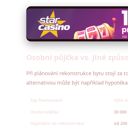
Osobní půjčka vs. jiné způ
Při plánování rekonstrukce bytu stojí za t
alternativou může být například hypotéka n
Typ financování
Výše ú
Osobní půjčka
30 000 
Hypotéka na rekonstrukci
od 200