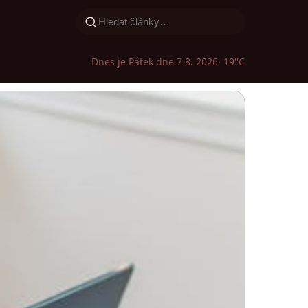
Dnes je Pátek dne 7 8. 2026
· 19°C