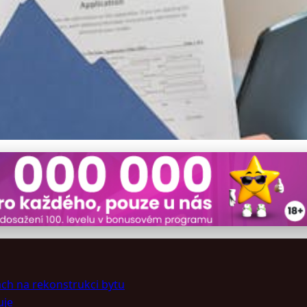
ukci bytu pohodlně: Průvo
ách na rekonstrukci bytu
uje