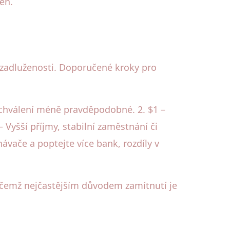
en.
é zadluženosti. Doporučené kroky pro
 schválení méně pravděpodobné. 2. $1 –
 Vyšší příjmy, stabilní zaměstnání či
ávače a poptejte více bank, rozdíly v
řičemž nejčastějším důvodem zamítnutí je