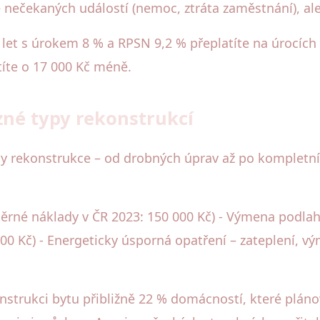
dě nečekaných událostí (nemoc, ztráta zaměstnání), al
7 let s úrokem 8 % a RPSN 9,2 % přeplatíte na úrocích
títe o 17 000 Kč méně.
zné typy rekonstrukcí
y rekonstrukce – od drobných úprav až po kompletní m
rné náklady v ČR 2023: 150 000 Kč) - Výmena podlah,
00 Kč) - Energeticky úsporná opatření – zateplení, vý
nstrukci bytu přibližně 22 % domácností, které plánov