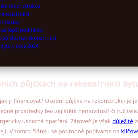
vání rekonstrukce
 rekonstrukci
onstrukcí
ískat lepší podmínky
it půjčku na rekonstrukci
 bytu v roce 2024
bních půjčkách na rekonstrukci byt
jak ji financovat? Osobní půjčka na rekonstrukci je 
třebné prostředky bez zajištění nemovitostí či ručite
ergeticky úsporná opatření. Zároveň je však
důležité
z
ášejí. V tomto článku se podrobně podíváme na
klíčov