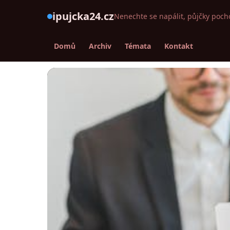
ipujcka24.cz
Nenechte se napálit, půjčky poch
Domů
Archiv
Témata
Kontakt