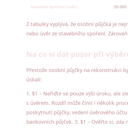
Stavební spoření (úvěr)
50 000 
Z tabulky vyplývá, že osobní půjčka je n
nebo úvěr ze stavebního spoření. Zároveň n
Na co si dát pozor při výbě
Přestože osobní půjčky na rekonstrukci byt
úskalí:
1. $1 – Neřiďte se pouze výší úroku, ale 
s úvěrem. Rozdíl může činit i několik proc
poskytnutí půjčky, vedení úvěrového účt
bankovních půjček. 3. $1 – Ověřte si, zda 