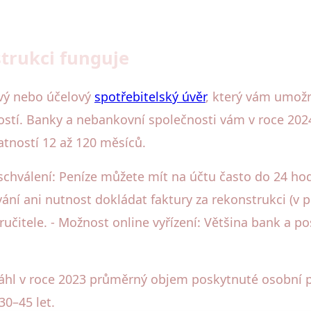
strukci funguje
ový nebo účelový
spotřebitelský úvěr
, který vám umožn
ostí. Banky a nebankovní společnosti vám v roce 2024
atností 12 až 120 měsíců.
schválení: Peníze můžete mít na účtu často do 24 hod
ní ani nutnost dokládat faktury za rekonstrukci (v př
ručitele. - Možnost online vyřízení: Většina bank a po
áhl v roce 2023 průměrný objem poskytnuté osobní pů
30–45 let.