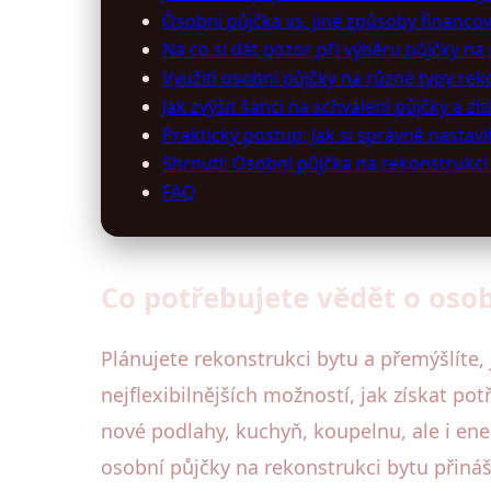
Osobní půjčka vs. jiné způsoby financo
Na co si dát pozor při výběru půjčky na
Využití osobní půjčky na různé typy rek
Jak zvýšit šanci na schválení půjčky a z
Praktický postup: Jak si správně nastav
Shrnutí: Osobní půjčka na rekonstrukci
FAQ
Co potřebujete vědět o oso
Plánujete rekonstrukci bytu a přemýšlíte, 
nejflexibilnějších možností, jak získat po
nové podlahy, kuchyň, koupelnu, ale i en
osobní půjčky na rekonstrukci bytu přin