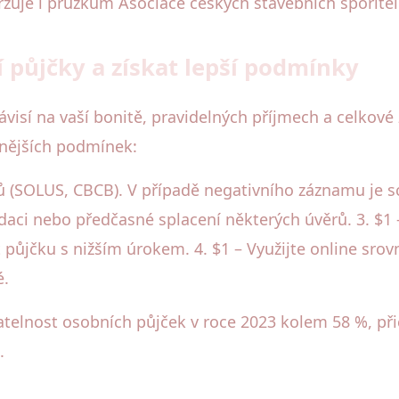
rzuje i průzkum Asociace českých stavebních spořitel
í půjčky a získat lepší podmínky
ávisí na vaší bonitě, pravidelných příjmech a celkov
dnějších podmínek:
íků (SOLUS, CBCB). V případě negativního záznamu je
daci nebo předčasné splacení některých úvěrů. 3. $1 –
půjčku s nižším úrokem. 4. $1 – Využijte online srovn
é.
atelnost osobních půjček v roce 2023 kolem 58 %, p
.