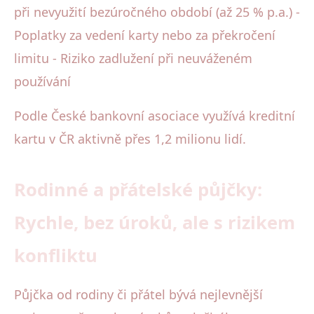
při nevyužití bezúročného období (až 25 % p.a.) -
Poplatky za vedení karty nebo za překročení
limitu - Riziko zadlužení při neuváženém
používání
Podle České bankovní asociace využívá kreditní
kartu v ČR aktivně přes 1,2 milionu lidí.
Rodinné a přátelské půjčky:
Rychle, bez úroků, ale s rizikem
konfliktu
Půjčka od rodiny či přátel bývá nejlevnější