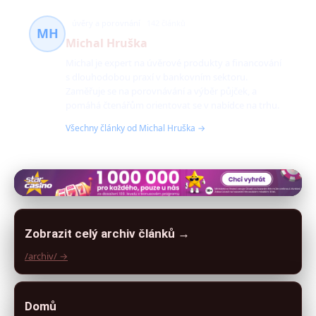
úvěry a porovnání
142 článků
MH
Michal Hruška
Michal je expert na úvěrové produkty a financování
s dlouhodobou praxí v bankovním sektoru.
Zaměřuje se na porovnávání a výběr půjček, a
pomáhá čtenářům orientovat se v nabídce na trhu.
Všechny články od Michal Hruška →
Zobrazit celý archiv článků →
/archiv/ →
Domů