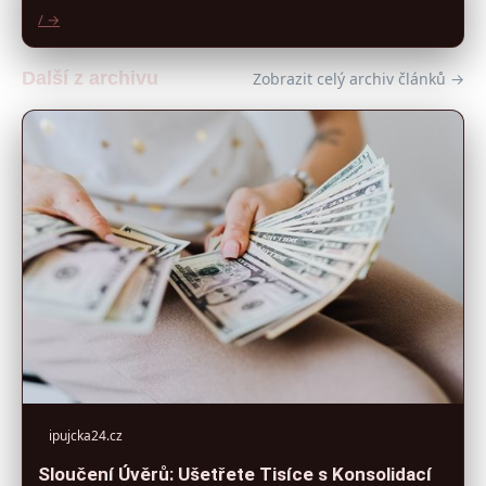
/ →
Další z archivu
Zobrazit celý archiv článků →
ipujcka24.cz
Sloučení Úvěrů: Ušetřete Tisíce s Konsolidací