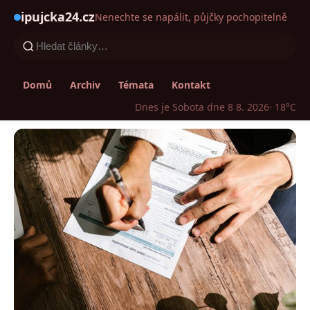
ipujcka24.cz
Nenechte se napálit, půjčky pochopitelně
Domů
Archiv
Témata
Kontakt
Dnes je Sobota dne 8 8. 2026
· 18°C