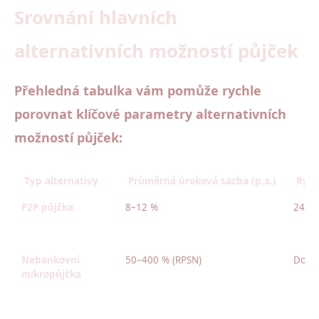
Srovnání hlavních
alternativních možností půjček
Přehledná tabulka vám pomůže rychle
porovnat klíčové parametry alternativních
možností půjček:
Typ alternativy
Průměrná úroková sazba (p.a.)
Rych
P2P půjčka
8–12 %
24–48
Nebankovní
50–400 % (RPSN)
Do 30
mikropůjčka