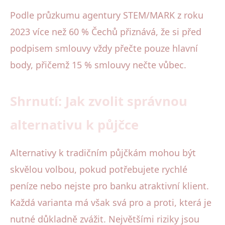
Podle průzkumu agentury STEM/MARK z roku
2023 více než 60 % Čechů přiznává, že si před
podpisem smlouvy vždy přečte pouze hlavní
body, přičemž 15 % smlouvy nečte vůbec.
Shrnutí: Jak zvolit správnou
alternativu k půjčce
Alternativy k tradičním půjčkám mohou být
skvělou volbou, pokud potřebujete rychlé
peníze nebo nejste pro banku atraktivní klient.
Každá varianta má však svá pro a proti, která je
nutné důkladně zvážit. Největšími riziky jsou