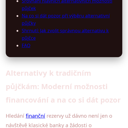
Srovnání hlavních alternativních možností
půjček
Na co si dát pozor při výběru alternativní
půjčky
Shrnutí: Jak zvolit správnou alternativu k
půjčce
FAQ
Alternativy k tradičním
půjčkám: Moderní možnosti
financování a na co si dát pozor
Hledání
finanční
rezervy už dávno není jen o
návštěvě klasické banky a žádosti o