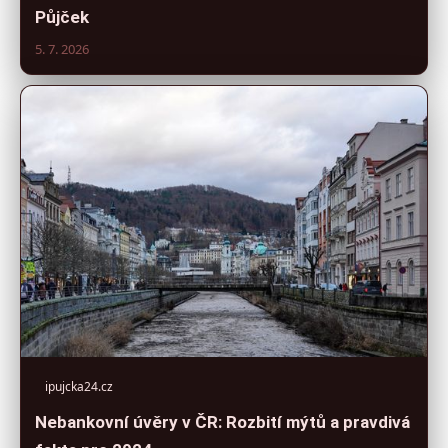
Půjček
5. 7. 2026
ipujcka24.cz
Nebankovní úvěry v ČR: Rozbití mýtů a pravdivá