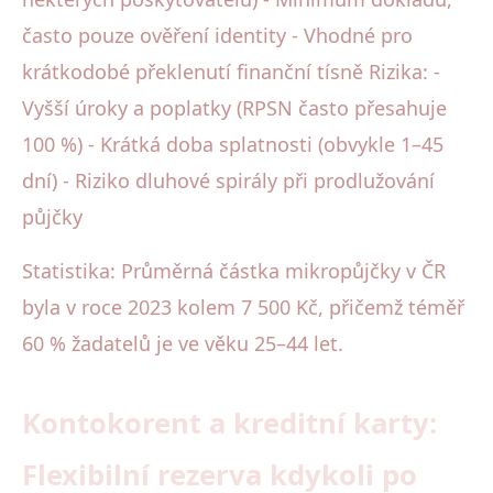
často pouze ověření identity - Vhodné pro
krátkodobé překlenutí finanční tísně Rizika: -
Vyšší úroky a poplatky (RPSN často přesahuje
100 %) - Krátká doba splatnosti (obvykle 1–45
dní) - Riziko dluhové spirály při prodlužování
půjčky
Statistika: Průměrná částka mikropůjčky v ČR
byla v roce 2023 kolem 7 500 Kč, přičemž téměř
60 % žadatelů je ve věku 25–44 let.
Kontokorent a kreditní karty:
Flexibilní rezerva kdykoli po