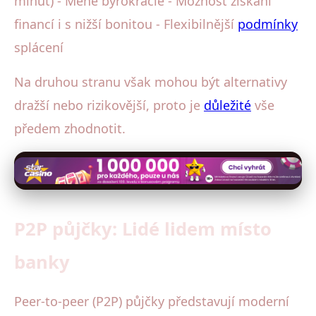
minut) - Méně byrokracie - Možnost získání
financí i s nižší bonitou - Flexibilnější
podmínky
splácení
Na druhou stranu však mohou být alternativy
dražší nebo rizikovější, proto je
důležité
vše
předem zhodnotit.
P2P půjčky: Lidé lidem místo
banky
Peer-to-peer (P2P) půjčky představují moderní