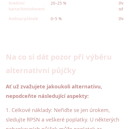
Kreditní
20–25 %
Ihned
karta/kontokorent
schvá
Rodina/přátelé
0–5 %
Ihne
Na co si dát pozor při výběru
alternativní půjčky
Ať už zvažujete jakoukoli alternativu,
nepodceňte následující aspekty:
1. Celkové náklady: Neřiďte se jen úrokem,
sledujte RPSN a veškeré poplatky. U některých
nebankovních půjček může poplatek za