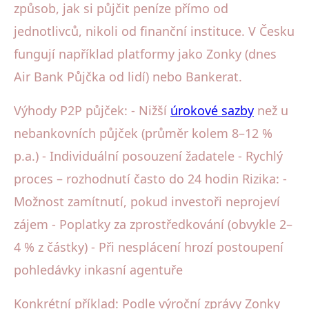
způsob, jak si půjčit peníze přímo od
jednotlivců, nikoli od finanční instituce. V Česku
fungují například platformy jako Zonky (dnes
Air Bank Půjčka od lidí) nebo Bankerat.
Výhody P2P půjček: - Nižší
úrokové sazby
než u
nebankovních půjček (průměr kolem 8–12 %
p.a.) - Individuální posouzení žadatele - Rychlý
proces – rozhodnutí často do 24 hodin Rizika: -
Možnost zamítnutí, pokud investoři neprojeví
zájem - Poplatky za zprostředkování (obvykle 2–
4 % z částky) - Při nesplácení hrozí postoupení
pohledávky inkasní agentuře
Konkrétní příklad: Podle výroční zprávy Zonky