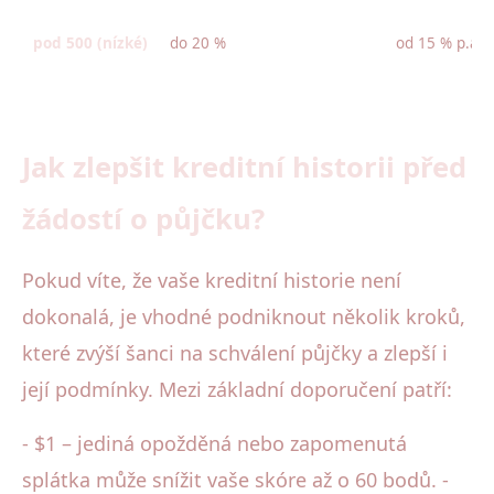
pod 500 (nízké)
do 20 %
od 15 % p.a. 
Jak zlepšit kreditní historii před
žádostí o půjčku?
Pokud víte, že vaše kreditní historie není
dokonalá, je vhodné podniknout několik kroků,
které zvýší šanci na schválení půjčky a zlepší i
její podmínky. Mezi základní doporučení patří:
- $1 – jediná opožděná nebo zapomenutá
splátka může snížit vaše skóre až o 60 bodů. -