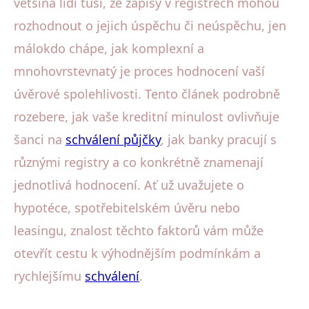
většina lidí tuší, že zápisy v registrech mohou
rozhodnout o jejich úspěchu či neúspěchu, jen
málokdo chápe, jak komplexní a
mnohovrstevnatý je proces hodnocení vaší
úvěrové spolehlivosti. Tento článek podrobně
rozebere, jak vaše kreditní minulost ovlivňuje
šanci na
schválení půjčky
, jak banky pracují s
různými registry a co konkrétně znamenají
jednotlivá hodnocení. Ať už uvažujete o
hypotéce, spotřebitelském úvěru nebo
leasingu, znalost těchto faktorů vám může
otevřít cestu k výhodnějším podmínkám a
rychlejšímu
schválení
.