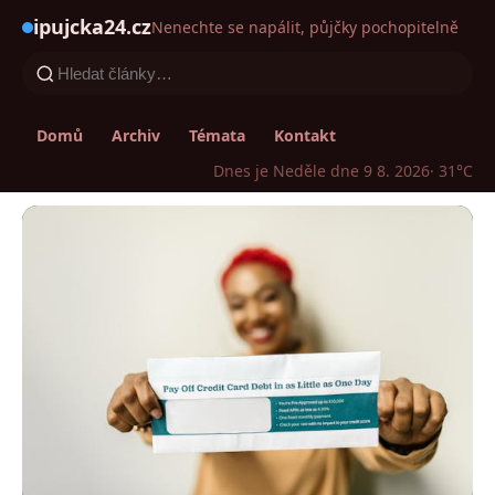
ipujcka24.cz
Nenechte se napálit, půjčky pochopitelně
Domů
Archiv
Témata
Kontakt
Dnes je Neděle dne 9 8. 2026
· 31°C