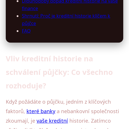
Dlouhodobý dopad kreditní historie na vaše
finance
Shrnutí: Proč je kreditní historie klíčem k
půjčce
FAQ
Vliv kreditní historie na
schválení půjčky: Co všechno
rozhoduje?
Když požádáte o půjčku, jedním z klíčových
faktorů,
které banky
a nebankovní společnosti
zkoumají, je
vaše kreditní
historie. Zatímco