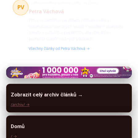
refinancování a úrokové sazby
63 článků
PV
Petra Váchová
Petra se zaměřuje na oblasti refinancování a
optimalizace úrokových sazeb. Pravidelně analyzuje
trendy v sazbách a poplatcích, aby čtenářům
pomohla ušetřit na svých půjčkách.
Všechny články od Petra Váchová →
Zobrazit celý archiv článků →
/archiv/ →
Domů
/ →