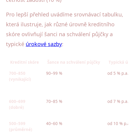
Pro lepší přehled uvádíme srovnávací tabulku,
která ilustruje, jak různé úrovně kreditního
skóre ovlivňují šanci na schválení půjčky a
typické
úrokové sazby
:
Kreditní skóre
Šance na schválení půjčky
Typická úro
700–850
90–99 %
od 5 % p.a.
(vynikající)
600–699
70–85 %
od 7 % p.a.
(dobré)
500–599
40–60 %
od 10 % p.a.
(průměrné)