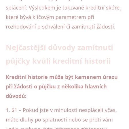
splácení. Výsledkem je takzvané kreditní skóre,
které bývá klíčovým parametrem při
rozhodování o schválení či zamítnutí žádosti.
Nejčastější důvody zamítnutí
půjčky kvůli kreditní historii
Kreditní historie může být kamenem úrazu
při žádosti o půjčku z několika hlavních
důvodů:
1. $1 – Pokud jste v minulosti nespláceli včas,
máte dluhy po splatnosti nebo se proti vám
vedla exekuce, tyto informace zůstanou v