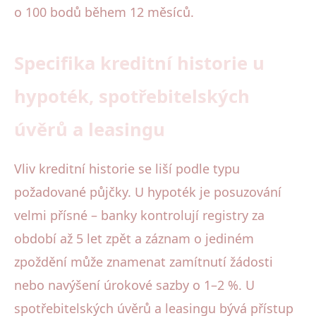
o 100 bodů během 12 měsíců.
Specifika kreditní historie u
hypoték, spotřebitelských
úvěrů a leasingu
Vliv kreditní historie se liší podle typu
požadované půjčky. U hypoték je posuzování
velmi přísné – banky kontrolují registry za
období až 5 let zpět a záznam o jediném
zpoždění může znamenat zamítnutí žádosti
nebo navýšení úrokové sazby o 1–2 %. U
spotřebitelských úvěrů a leasingu bývá přístup