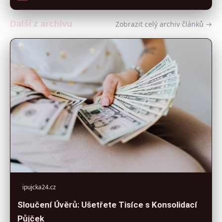
Další z archivu
Zobrazit celý archiv článků →
ipujcka24.cz
Sloučení Úvěrů: Ušetřete Tisíce s Konsolidací
Půjček