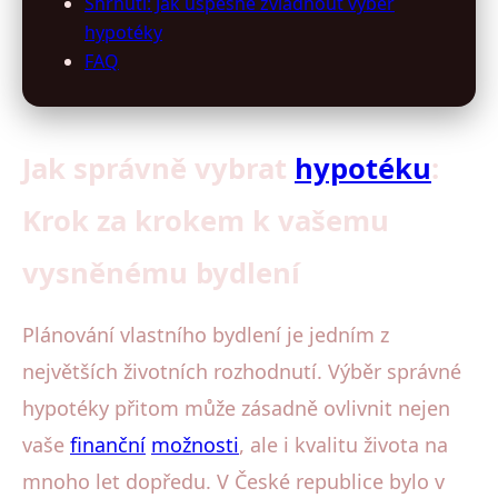
Shrnutí: Jak úspěšně zvládnout výběr
hypotéky
FAQ
Jak správně vybrat
hypotéku
:
Krok za krokem k vašemu
vysněnému bydlení
Plánování vlastního bydlení je jedním z
největších životních rozhodnutí. Výběr správné
hypotéky přitom může zásadně ovlivnit nejen
vaše
finanční
možnosti
, ale i kvalitu života na
mnoho let dopředu. V České republice bylo v