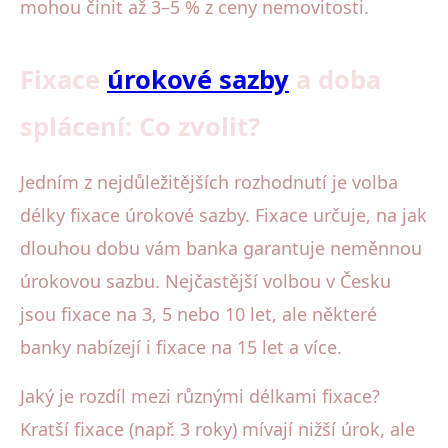
mohou činit až 3–5 % z ceny nemovitosti.
Fixace
úrokové sazby
a doba
splácení: Co zvolit?
Jedním z nejdůležitějších rozhodnutí je volba
délky fixace úrokové sazby. Fixace určuje, na jak
dlouhou dobu vám banka garantuje neměnnou
úrokovou sazbu. Nejčastější volbou v Česku
jsou fixace na 3, 5 nebo 10 let, ale některé
banky nabízejí i fixace na 15 let a více.
Jaký je rozdíl mezi různými délkami fixace?
Kratší fixace (např. 3 roky) mívají nižší úrok, ale