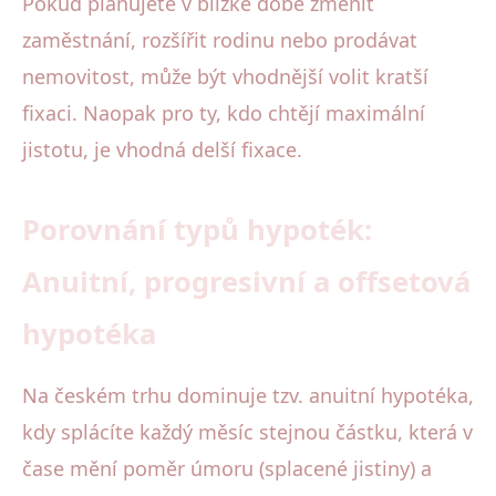
Pokud plánujete v blízké době změnit
zaměstnání, rozšířit rodinu nebo prodávat
nemovitost, může být vhodnější volit kratší
fixaci. Naopak pro ty, kdo chtějí maximální
jistotu, je vhodná delší fixace.
Porovnání typů hypoték:
Anuitní, progresivní a offsetová
hypotéka
Na českém trhu dominuje tzv. anuitní hypotéka,
kdy splácíte každý měsíc stejnou částku, která v
čase mění poměr úmoru (splacené jistiny) a