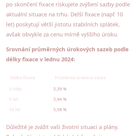
po skončení fixace riskujete zvýšení sazby podle
aktuální situace na trhu. Delší fixace (např. 10
let) poskytují větší jistotu stabilních splátek,
avšak obvykle za cenu mírně vyššího úroku.
Srovnání průměrných úrokových sazeb podle
délky fixace v lednu 2024:
Délka fixace
Průměrná úroková sazba
3 roky
5,39 %
5 let
5,44 %
10 let
5,58 %
Důležité je zvážit vaši životní situaci a plány.