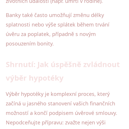
životních událostí (např. úmrtí v rodině).
Banky také často umožňují změnu délky
splatnosti nebo výše splátek během trvání
úvěru za poplatek, případně s novým
posouzením bonity.
Shrnutí: Jak úspěšně zvládnout
výběr hypotéky
Výběr hypotéky je komplexní proces, který
začíná u jasného stanovení vašich finančních
možností a končí podpisem úvěrové smlouvy.
Nepodceňujte přípravu: zvažte nejen výši