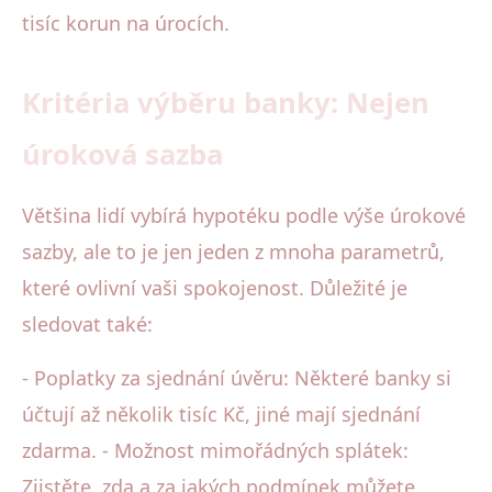
tisíc korun na úrocích.
Kritéria výběru banky: Nejen
úroková sazba
Většina lidí vybírá hypotéku podle výše úrokové
sazby, ale to je jen jeden z mnoha parametrů,
které ovlivní vaši spokojenost. Důležité je
sledovat také:
- Poplatky za sjednání úvěru: Některé banky si
účtují až několik tisíc Kč, jiné mají sjednání
zdarma. - Možnost mimořádných splátek:
Zjistěte, zda a za jakých podmínek můžete