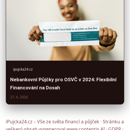
ipujcka24.cz
Nebankovní Půjčky pro OSVČ v 2024: Flexibilní
Financování na Dosah
27. 6. 2026
iPujcka24.cz – Vše ze světa financí a půjček · Stránku a
veškerý obsah vygeneroval
www.contentis.AI
·
GDPR
·