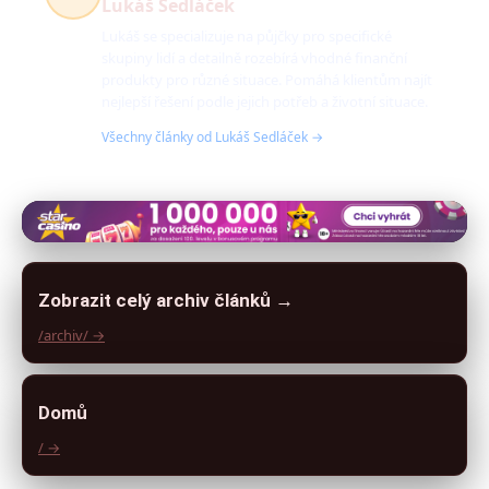
Lukáš Sedláček
Lukáš se specializuje na půjčky pro specifické
skupiny lidí a detailně rozebírá vhodné finanční
produkty pro různé situace. Pomáhá klientům najít
nejlepší řešení podle jejich potřeb a životní situace.
Všechny články od Lukáš Sedláček →
Zobrazit celý archiv článků →
/archiv/ →
Domů
/ →