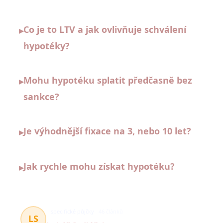
Co je to LTV a jak ovlivňuje schválení
▸
hypotéky?
Mohu hypotéku splatit předčasně bez
▸
sankce?
Je výhodnější fixace na 3, nebo 10 let?
▸
Jak rychle mohu získat hypotéku?
▸
specifické půjčky
46 článků
LS