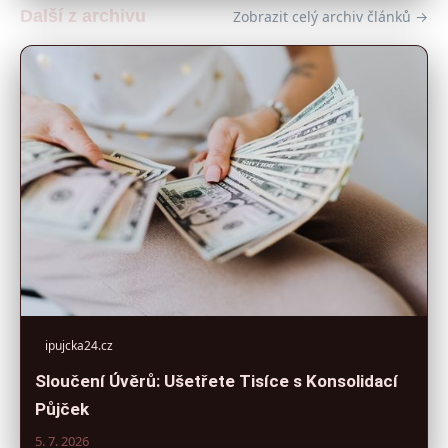
Další z archivu
Zobrazit celý archiv článků →
ipujcka24.cz
Sloučení Úvěrů: Ušetřete Tisíce s Konsolidací
Půjček
5. 7. 2026