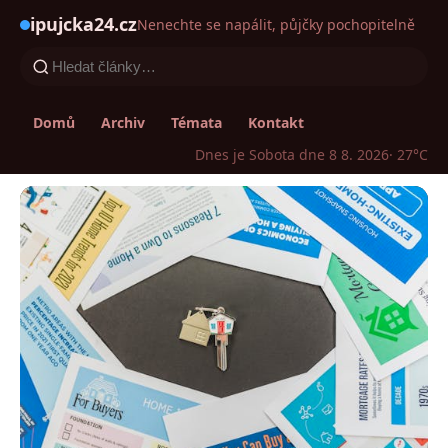
ipujcka24.cz
Nenechte se napálit, půjčky pochopitelně
Domů
Archiv
Témata
Kontakt
Dnes je Sobota dne 8 8. 2026
· 27°C