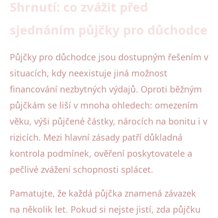
Shrnutí: co zvážit před
sjednáním půjčky pro důchodce
Půjčky pro důchodce jsou dostupným řešením v
situacích, kdy neexistuje jiná možnost
financování nezbytných výdajů. Oproti běžným
půjčkám se liší v mnoha ohledech: omezením
věku, výši půjčené částky, nárocích na bonitu i v
rizicích. Mezi hlavní zásady patří důkladná
kontrola podmínek, ověření poskytovatele a
pečlivé zvážení schopnosti splácet.
Pamatujte, že každá půjčka znamená závazek
na několik let. Pokud si nejste jistí, zda půjčku