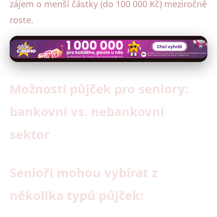
zájem o menší částky (do 100 000 Kč) meziročně
roste.
Možnosti půjček pro seniory:
bankovní vs. nebankovní
sektor
Senioři mohou vybírat z
několika typů půjček: