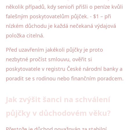
několik případů, kdy senioři přišli o peníze kvůli
falešným poskytovatelům půjček. - $1 – při
nízkém důchodu je každá nečekaná výdajová
položka citelná.
Před uzavřením jakékoli půjčky je proto
nezbytné pročíst smlouvu, ověřit si
poskytovatele v registru České národní banky a
poradit se s rodinou nebo finančním poradcem.
Jak zvýšit šanci na schválení
půjčky v důchodovém věku?
Přestože je důchod považován za stabilní