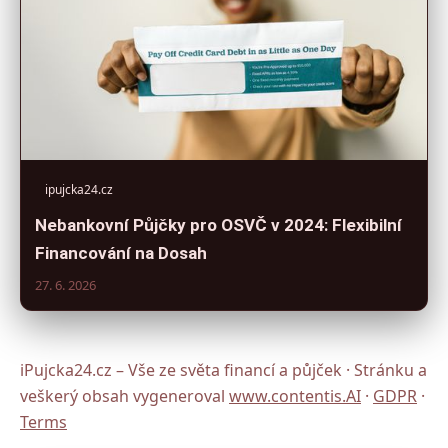
ipujcka24.cz
Nebankovní Půjčky pro OSVČ v 2024: Flexibilní
Financování na Dosah
27. 6. 2026
iPujcka24.cz – Vše ze světa financí a půjček · Stránku a
veškerý obsah vygeneroval
www.contentis.AI
·
GDPR
·
Terms