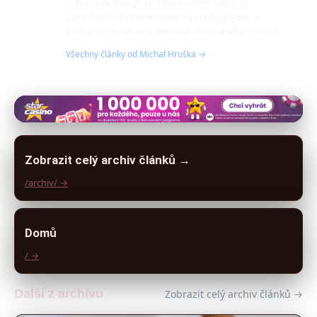
s dlouhodobou praxí v bankovním sektoru.
Zaměřuje se na porovnávání a výběr půjček, a
pomáhá čtenářům orientovat se v nabídce na trhu.
Všechny články od Michal Hruška →
Zobrazit celý archiv článků →
/archiv/ →
Domů
/ →
Další z archivu
Zobrazit celý archiv článků →