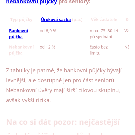
nebankovní půjčky
pro seniory:
Typ půjčky
Úroková sazba
(p.a.)
Věk žadatele
Kont
Bankovní
od 6,9 %
max. 75–80 let
Vždy
půjčka
při sjednání
Nebankovní
od 12 %
často bez
Někd
půjčka
limitu
Z tabulky je patrné, že bankovní půjčky bývají
levnější, ale dostupné jen pro část seniorů.
Nebankovní úvěry mají širší cílovou skupinu,
avšak vyšší rizika.
Na co si dát pozor: nejčastější