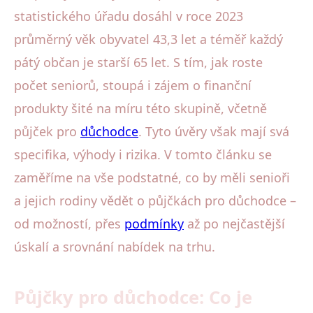
statistického úřadu dosáhl v roce 2023
průměrný věk obyvatel 43,3 let a téměř každý
pátý občan je starší 65 let. S tím, jak roste
počet seniorů, stoupá i zájem o finanční
produkty šité na míru této skupině, včetně
půjček pro
důchodce
. Tyto úvěry však mají svá
specifika, výhody i rizika. V tomto článku se
zaměříme na vše podstatné, co by měli senioři
a jejich rodiny vědět o půjčkách pro důchodce –
od možností, přes
podmínky
až po nejčastější
úskalí a srovnání nabídek na trhu.
Půjčky pro důchodce: Co je