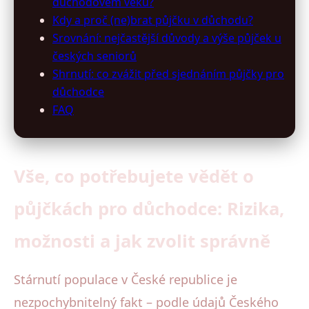
důchodovém věku?
Kdy a proč (ne)brat půjčku v důchodu?
Srovnání: nejčastější důvody a výše půjček u
českých seniorů
Shrnutí: co zvážit před sjednáním půjčky pro
důchodce
FAQ
Vše, co potřebujete vědět o
půjčkách pro důchodce: Rizika,
možnosti a jak zvolit správně
Stárnutí populace v České republice je
nezpochybnitelný fakt – podle údajů Českého