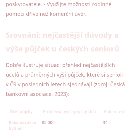
poskytovatele. - Využijte možnosti rodinné
pomoci dříve než komerční úvěr.
Srovnání: nejčastější důvody a
výše půjček u českých seniorů
Dobře ilustruje situaci přehled nejčastějších
účelů a průměrných výší půjček, které si senioři
v ČR v posledních letech sjednávají (zdroj: Česká
bankovní asociace, 2023):
Účel půjčky
Průměrná výše půjčky (Kč)
Podíl na všec
Rekonstrukce
85 000
34
bydlení