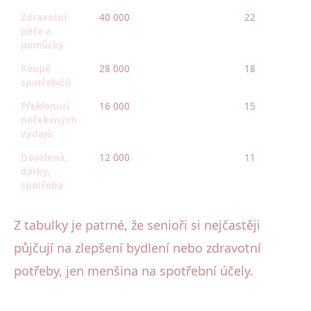
Zdravotní
40 000
22
péče a
pomůcky
Koupě
28 000
18
spotřebičů
Překlenutí
16 000
15
nečekaných
výdajů
Dovolená,
12 000
11
dárky,
spotřeba
Z tabulky je patrné, že senioři si nejčastěji
půjčují na zlepšení bydlení nebo zdravotní
potřeby, jen menšina na spotřební účely.