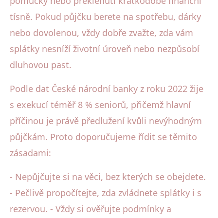
pomůcky nebo překlenutí krátkodobé finanční
tísně. Pokud půjčku berete na spotřebu, dárky
nebo dovolenou, vždy dobře zvažte, zda vám
splátky nesníží životní úroveň nebo nezpůsobí
dluhovou past.
Podle dat České národní banky z roku 2022 žije
s exekucí téměř 8 % seniorů, přičemž hlavní
příčinou je právě předlužení kvůli nevýhodným
půjčkám. Proto doporučujeme řídit se těmito
zásadami:
- Nepůjčujte si na věci, bez kterých se obejdete.
- Pečlivě propočítejte, zda zvládnete splátky i s
rezervou. - Vždy si ověřujte podmínky a