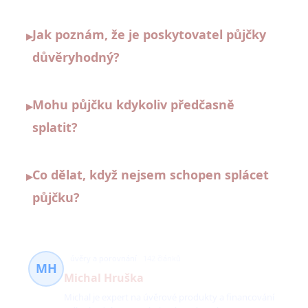
Jak poznám, že je poskytovatel půjčky
▸
důvěryhodný?
Mohu půjčku kdykoliv předčasně
▸
splatit?
Co dělat, když nejsem schopen splácet
▸
půjčku?
úvěry a porovnání
142 článků
MH
Michal Hruška
Michal je expert na úvěrové produkty a financování