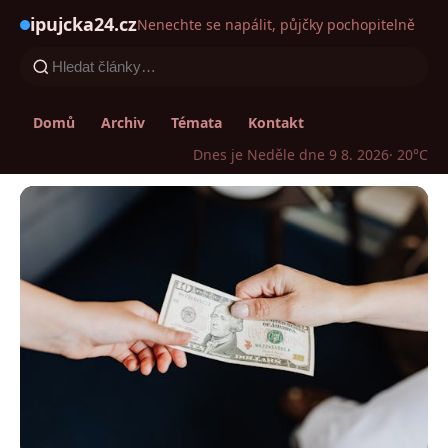
ipujcka24.cz
Nenechte se napálit, půjčky pochopitelně
Domů
Archiv
Témata
Kontakt
Dnes je Neděle dne 9 8. 2026
· 20°C