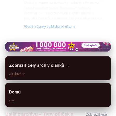
Michal je expert na úvěrové produkty a financování
s dlouhodobou praxí v bankovním sektoru.
Zaměřuje se na porovnávání a výběr půjček, a
pomáhá čtenářům orientovat se v nabídce na trhu.
Všechny články od Michal Hruška →
Zobrazit celý archiv článků →
/archiv/ →
Domů
/ →
Další z archivu – Typy půjček a
Zobrazit vše