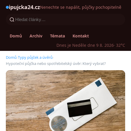
ipujcka24.cz
Nenechte se napálit, půjčky pochopitelně
Domů
Archiv
Témata
Kontakt
Dnes je Neděle dne 9 8. 2026
· 32°C
Domů
›
Typy půjček a úvěrů
›
Hypoteční půjčka nebo spotřebitelský úvěr: Který vybrat?