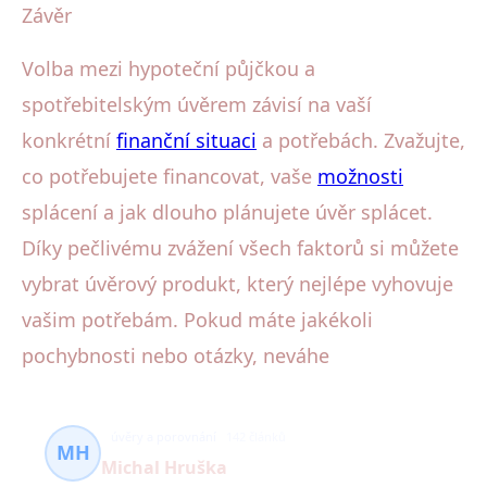
Závěr
Volba mezi hypoteční půjčkou a
spotřebitelským úvěrem závisí na vaší
konkrétní
finanční situaci
a potřebách. Zvažujte,
co potřebujete financovat, vaše
možnosti
splácení a jak dlouho plánujete úvěr splácet.
Díky pečlivému zvážení všech faktorů si můžete
vybrat úvěrový produkt, který nejlépe vyhovuje
vašim potřebám. Pokud máte jakékoli
pochybnosti nebo otázky, neváhe
úvěry a porovnání
142 článků
MH
Michal Hruška