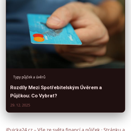
Typy půjček a úvěrů
Rozdíly Mezi Spotřebitelským Úvěrem a
Půjčkou: Co Vybrat?
29. 12. 2025
iPujcka24.cz – Vše ze světa financí a půjček · Stránku a