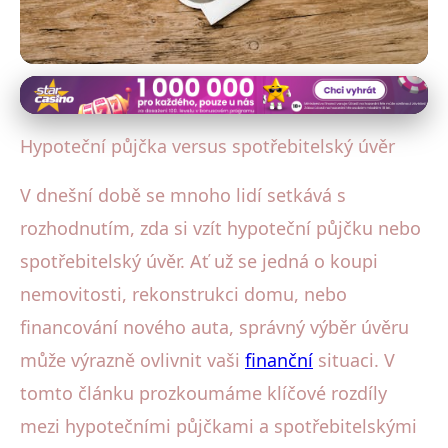
Typy půjček a úvěrů
Hypoteční půjčka nebo
Hypoteční půjčka versus spotřebitelský úvěr
spotřebitelský úvěr: Který vybrat?
V dnešní době se mnoho lidí setkává s
24. 8. 2025
· 4 min čtení · Autor: Michal Hruška
rozhodnutím, zda si vzít hypoteční půjčku nebo
spotřebitelský úvěr. Ať už se jedná o koupi
nemovitosti, rekonstrukci domu, nebo
financování nového auta, správný výběr úvěru
může výrazně ovlivnit vaši
finanční
situaci. V
tomto článku prozkoumáme klíčové rozdíly
mezi hypotečními půjčkami a spotřebitelskými