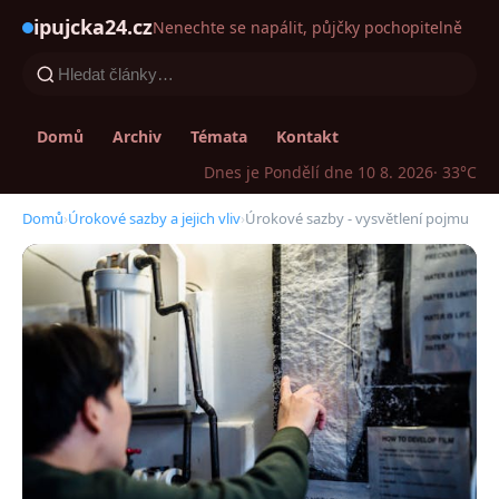
ipujcka24.cz
Nenechte se napálit, půjčky pochopitelně
Domů
Archiv
Témata
Kontakt
Dnes je Pondělí dne 10 8. 2026
· 33°C
Domů
›
Úrokové sazby a jejich vliv
›
Úrokové sazby - vysvětlení pojmu