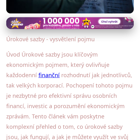
Úrokové sazby a jejich vliv
Úrokové sazby - vysvětlení pojmu
Úrokové sazby - vysvětlení pojmu
31. 10. 2025
· 4 min čtení · Autor: Petra Váchová
Úvod Úrokové sazby jsou klíčovým
ekonomickým pojmem, který ovlivňuje
každodenní
finanční
rozhodnutí jak jednotlivců,
tak velkých korporací. Pochopení tohoto pojmu
je nezbytné pro efektivní správu osobních
financí, investic a porozumění ekonomickým
zprávám. Tento článek vám poskytne
komplexní přehled o tom, co úrokové sazby
jsou, jak fungují, a jak je můžete využít ve svůj