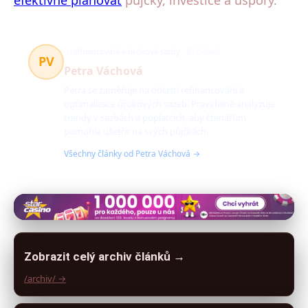
refinancování a úrokové sazby
63 článků
PV
Petra Váchová
Petra se zaměřuje na oblasti refinancování a
optimalizace úrokových sazeb. Pravidelně analyzuje
trendy v sazbách a poplatcích, aby čtenářům
pomohla ušetřit na svých půjčkách.
Všechny články od Petra Váchová →
Zobrazit celý archiv článků →
/archiv/ →