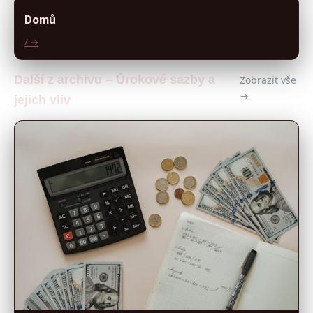
Domů
/ →
Další z archivu – Úrokové sazby a
Zobrazit vše
→
jejich vliv