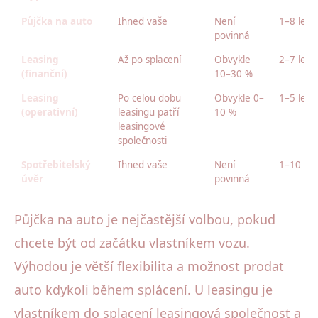
Půjčka na auto
Ihned vaše
Není
1–8 let
povinná
Leasing
Až po splacení
Obvykle
2–7 let
(finanční)
10–30 %
Leasing
Po celou dobu
Obvykle 0–
1–5 let
(operativní)
leasingu patří
10 %
leasingové
společnosti
Spotřebitelský
Ihned vaše
Není
1–10 let
úvěr
povinná
Půjčka na auto je nejčastější volbou, pokud
chcete být od začátku vlastníkem vozu.
Výhodou je větší flexibilita a možnost prodat
auto kdykoli během splácení. U leasingu je
vlastníkem do splacení leasingová společnost a