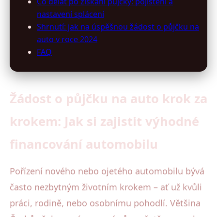
Co dělat po získání půjčky: pojištění a
nastavení splácení
Shrnutí: jak na úspěšnou žádost o půjčku na
auto v roce 2024
FAQ
Žádost o půjčku na auto krok za
krokem: Jak si zajistit výhodné
financování automobilu
Pořízení nového nebo ojetého automobilu bývá
často nezbytným životním krokem – ať už kvůli
práci, rodině, nebo osobnímu pohodlí. Většina