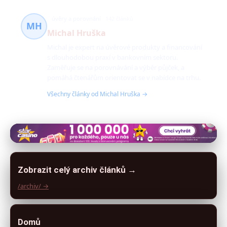
úvěry a porovnání
142 článků
MH
Michal Hruška
Michal je expert na úvěrové produkty a financování
s dlouhodobou praxí v bankovním sektoru.
Zaměřuje se na porovnávání a výběr půjček, a
pomáhá čtenářům orientovat se v nabídce na trhu.
Všechny články od Michal Hruška →
Zobrazit celý archiv článků →
/archiv/ →
Domů