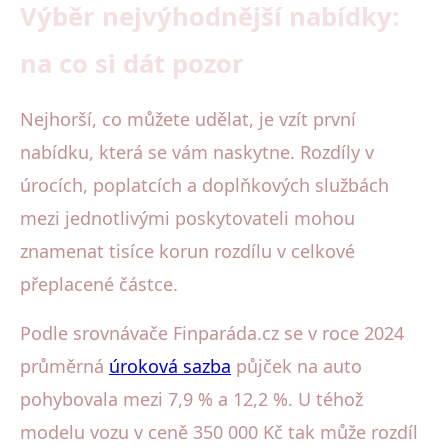
Výběr nejvýhodnější nabídky:
na co si dát pozor
Nejhorší, co můžete udělat, je vzít první
nabídku, která se vám naskytne. Rozdíly v
úrocích, poplatcích a doplňkových službách
mezi jednotlivými poskytovateli mohou
znamenat tisíce korun rozdílu v celkové
přeplacené částce.
Podle srovnávače Finparáda.cz se v roce 2024
průměrná
úroková sazba
půjček na auto
pohybovala mezi 7,9 % a 12,2 %. U téhož
modelu vozu v ceně 350 000 Kč tak může rozdíl