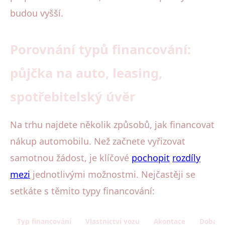
budou vyšší.
Porovnání typů financování:
půjčka na auto, leasing,
spotřebitelský úvěr
Na trhu najdete několik způsobů, jak financovat
nákup automobilu. Než začnete vyřizovat
samotnou žádost, je klíčové
pochopit
rozdíly
mezi
jednotlivými možnostmi. Nejčastěji se
setkáte s těmito typy financování:
Typ financování
Vlastnictví vozu
Akontace
Doba sp