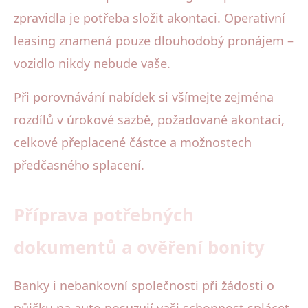
zpravidla je potřeba složit akontaci. Operativní
leasing znamená pouze dlouhodobý pronájem –
vozidlo nikdy nebude vaše.
Při porovnávání nabídek si všímejte zejména
rozdílů v úrokové sazbě, požadované akontaci,
celkové přeplacené částce a možnostech
předčasného splacení.
Příprava potřebných
dokumentů a ověření bonity
Banky i nebankovní společnosti při žádosti o
půjčku na auto posuzují vaši schopnost splácet.