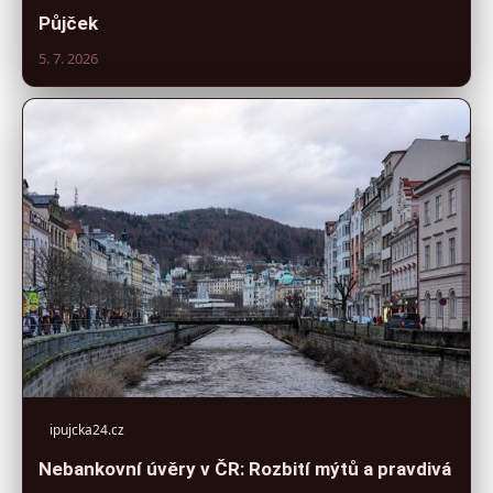
Půjček
5. 7. 2026
ipujcka24.cz
Nebankovní úvěry v ČR: Rozbití mýtů a pravdivá