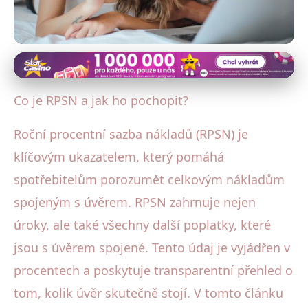
Úrokové sazby a poplatky
RPSN: Jak pochopit a využít
Co je RPSN a jak ho pochopit?
klíčový ukazatel nákladů úvěru?
Roční procentní sazba nákladů (RPSN) je
24. 7. 2025
· 3 min čtení · Autor: Petra Váchová
klíčovým ukazatelem, který pomáhá
spotřebitelům porozumět celkovým nákladům
spojeným s úvěrem. RPSN zahrnuje nejen
úroky, ale také všechny další poplatky, které
jsou s úvěrem spojené. Tento údaj je vyjádřen v
procentech a poskytuje transparentní přehled o
tom, kolik úvěr skutečně stojí. V tomto článku