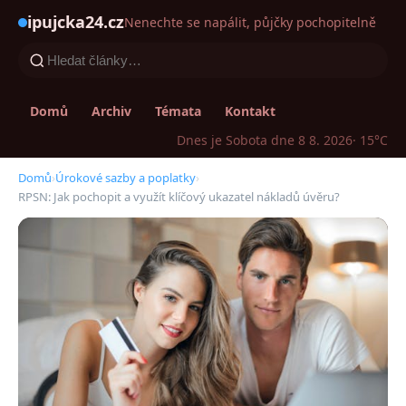
ipujcka24.cz
Nenechte se napálit, půjčky pochopitelně
Domů
Archiv
Témata
Kontakt
Dnes je Sobota dne 8 8. 2026
· 15°C
Domů
›
Úrokové sazby a poplatky
›
RPSN: Jak pochopit a využít klíčový ukazatel nákladů úvěru?