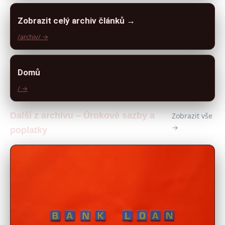
Zobrazit celý archiv článků →
/archiv/ →
Domů
/ →
Další z archivu – Úrokové sazby a
Zobrazit vše
→
poplatky