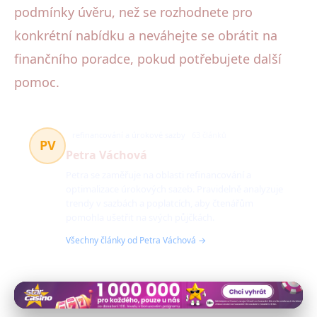
podmínky úvěru, než se rozhodnete pro
konkrétní nabídku a neváhejte se obrátit na
finančního poradce, pokud potřebujete další
pomoc.
refinancování a úrokové sazby
63 článků
PV
Petra Váchová
Petra se zaměřuje na oblasti refinancování a
optimalizace úrokových sazeb. Pravidelně analyzuje
trendy v sazbách a poplatcích, aby čtenářům
pomohla ušetřit na svých půjčkách.
Všechny články od Petra Váchová →