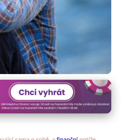
odce Možnostmi
esující sama o sobě, a
finanční
potíže