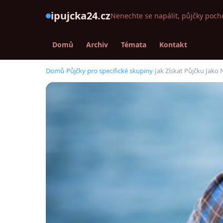
ipujcka24.cz
Nenechte se napálit, půjčky poch
Domů
Archiv
Témata
Kontakt
Domů
›
Půjčky pro specifické skupiny
›
Jak Získat Půjčku Jak