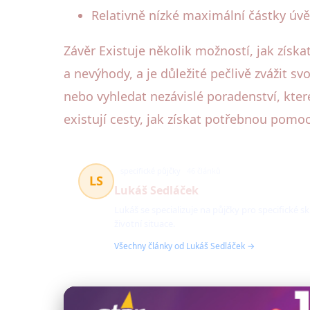
Relativně nízké maximální částky úvě
Závěr Existuje několik možností, jak získa
a nevýhody, a je důležité pečlivě zvážit 
nebo vyhledat nezávislé poradenství, kter
existují cesty, jak získat potřebnou pomoc
specifické půjčky
46 článků
LS
Lukáš Sedláček
Lukáš se specializuje na půjčky pro specifické s
životní situace.
Všechny články od Lukáš Sedláček →