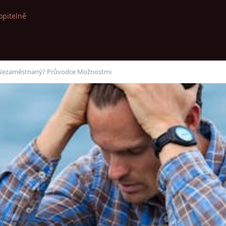
opitelně
o Nezaměstnaný? Průvodce Možnostmi