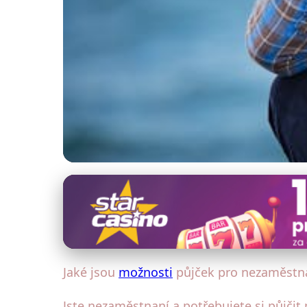
Půjčky pro specifické skupiny
Jak Získat Půjčku
14. 10. 2025
· 4 min čtení · Autor: Lukáš Sedláček
Jaké jsou
možnosti
půjček pro nezaměstn
Jste nezaměstnaní a potřebujete si půjčit 