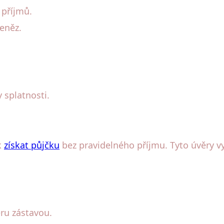
 příjmů.
eněz.
 splatnosti.
k
získat půjčku
bez pravidelného příjmu. Tyto úvěry v
ěru zástavou.