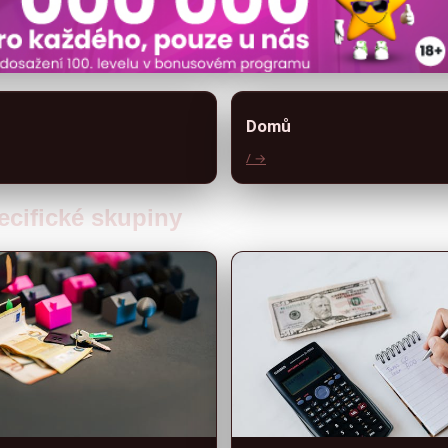
Domů
/ →
ecifické skupiny