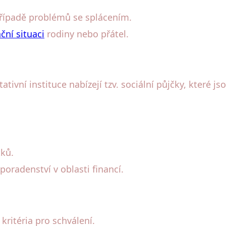
případě problémů se splácením.
ční situaci
rodiny nebo přátel.
tivní instituce nabízejí tzv. sociální půjčky, které j
tků.
oradenství v oblasti financí.
kritéria pro schválení.