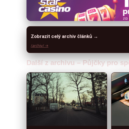
Zobrazit celý archiv článků →
/archiv/ →
Další z archivu – Půjčky pro sp