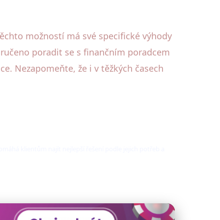
z těchto možností má své specifické výhody
oporučeno poradit se s finančním poradcem
ace. Nezapomeňte, že i v těžkých časech
omáhá klientům najít nejlepší řešení podle jejich potřeb a