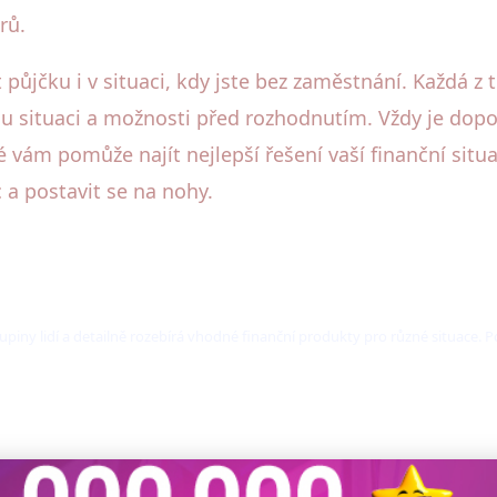
rů.
t půjčku i v situaci, kdy jste bez zaměstnání. Každá 
svou situaci a možnosti před rozhodnutím. Vždy je d
é vám pomůže najít nejlepší řešení vaší finanční situ
 a postavit se na nohy.
kupiny lidí a detailně rozebírá vhodné finanční produkty pro různé situace. P