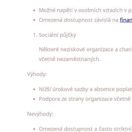
Možné napětí v osobních vztazích v 
Omezená dostupnost závislá na
finan
Sociální půjčky
Některé neziskové organizace a charita
včetně nezaměstnaných.
Výhody:
Nižší úrokové sazby a absence popla
Podpora ze strany organizace včetně p
Nevýhody:
Omezená dostupnost a často striktní 