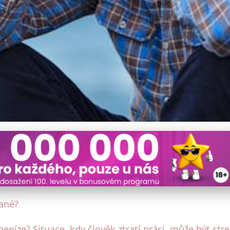
 Jako Nezaměstnaný? Prův
ané?
peníze? Situace, kdy člověk ztratí práci, může být str