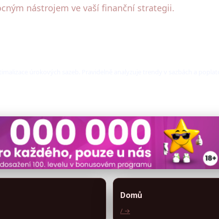
ým nástrojem ve vaší finanční strategii.
ptimalizace úrokových sazeb. Pravidelně analyzuje trendy v sazbách a popla
Domů
/ →