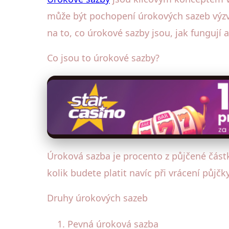
může být pochopení úrokových sazeb výzvo
na to, co úrokové sazby jsou, jak fungují 
Co jsou to úrokové sazby?
Úroková sazba je procento z půjčené částky
kolik budete platit navíc při vrácení půjč
Druhy úrokových sazeb
Pevná úroková sazba