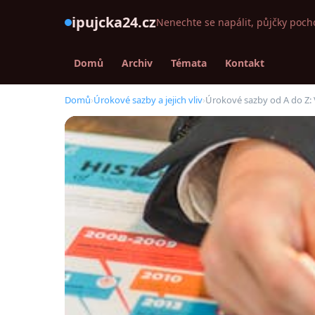
ipujcka24.cz
Nenechte se napálit, půjčky poch
Domů
Archiv
Témata
Kontakt
Domů
›
Úrokové sazby a jejich vliv
›
Úrokové sazby od A do Z: 