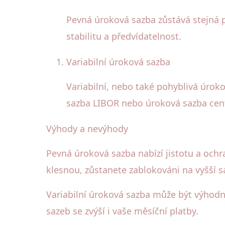
Pevná úroková sazba zůstává stejná po
stabilitu a předvídatelnost.
Variabilní úroková sazba
Variabilní, nebo také pohyblivá úrok
sazba LIBOR nebo úroková sazba cent
Výhody a nevýhody
Pevná úroková sazba nabízí jistotu a oc
klesnou, zůstanete zablokováni na vyšší s
Variabilní úroková sazba může být výhod
sazeb se zvýší i vaše měsíční platby.