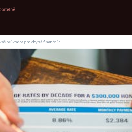
opitelně
Váš průvodce pro chytré finanční r…