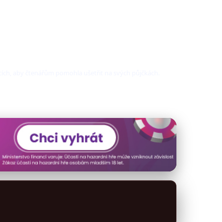
tcích, aby čtenářům pomohla ušetřit na svých půjčkách.