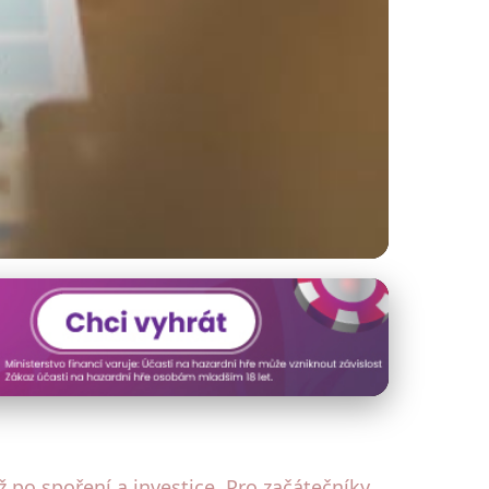
tré finanční
 po spoření a investice. Pro začátečníky