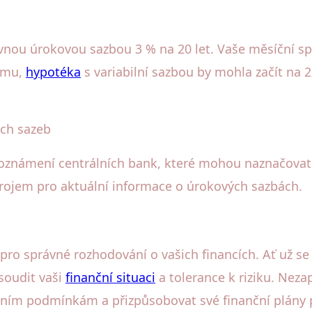
vnou úrokovou sazbou 3 % na 20 let. Vaše měsíční sp
tomu,
hypotéka
s variabilní sazbou by mohla začít na 
ých sazeb
a oznámení centrálních bank, které mohou naznačov
rojem pro aktuální informace o úrokových sazbách.
ro správné rozhodování o vašich financích. Ať už s
osoudit vaši
finanční situaci
a tolerance k riziku. Neza
žním podmínkám a přizpůsobovat své finanční plány p