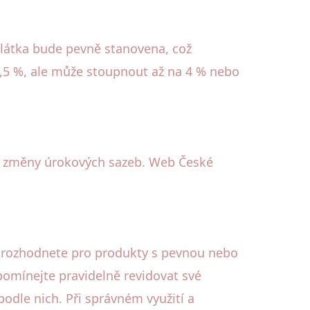
látka bude pevně stanovena, což
2,5 %, ale může stoupnout až na 4 % nebo
at změny úrokových sazeb. Web České
e rozhodnete pro produkty s pevnou nebo
pomínejte pravidelně revidovat své
odle nich. Při správném využití a