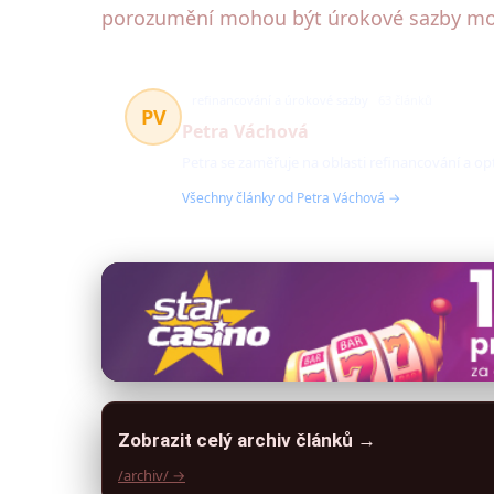
porozumění mohou být úrokové sazby mocn
refinancování a úrokové sazby
63 článků
PV
Petra Váchová
Petra se zaměřuje na oblasti refinancování a o
Všechny články od Petra Váchová →
Zobrazit celý archiv článků →
/archiv/ →