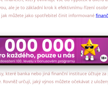
u, ale je to základní krok k efektivnímu řízení osob
a jak můžete jako spotřebitel činit informované
finanč
, které banka nebo jiná finanční instituce účtuje za 
ky. Rovněž určují, jaký výnos můžete očekávat z ulože