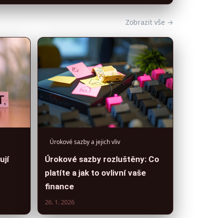
Zobrazit vše →
Úrokové sazby a jejich vliv
ují
Úrokové sazby rozluštěny: Co
platíte a jak to ovlivní vaše
finance
26. 1. 2026