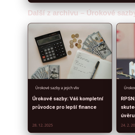
Další z archivu – Úrokové sazby 
Úrokové sazby a jejich vliv
Úrokov
Úrokové sazby: Váš kompletní
RPSN:
průvodce pro lepší finance
skute
úvěru
28. 12. 2025
24. 2. 2