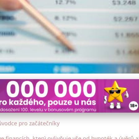
do Z: Váš průvodce pro chy
růvodce pro začátečníky
financích, který ovlivňuje vše od hypoték a úvěrů až