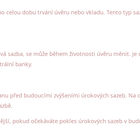
 celou dobu trvání úvěru nebo vkladu. Tento typ sazby
ová sazba, se může během životnosti úvěru měnit. Je 
rální banky.
hranu před budoucími zvýšeními úrokových sazeb. Na 
azbě.
nější, pokud očekáváte pokles úrokových sazeb v bud