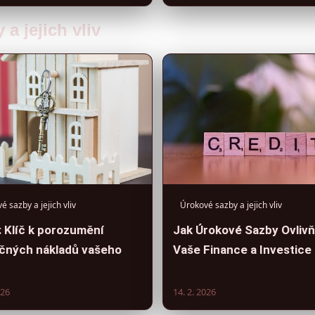
a jejich vliv
é sazby a jejich vliv
Úrokové sazby a jejich vliv
 Klíč k porozumění
Jak Úrokové Sazby Ovlivň
čných nákladů vašeho
Vaše Finance a Investice
026
14. 2. 2026