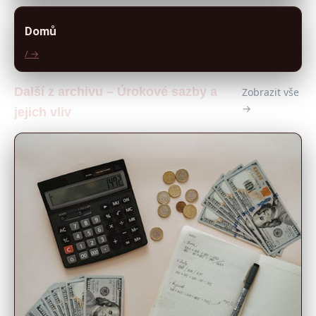
Domů
/ →
Další z archivu – Úrokové sazby a
Zobrazit vše
→
jejich vliv