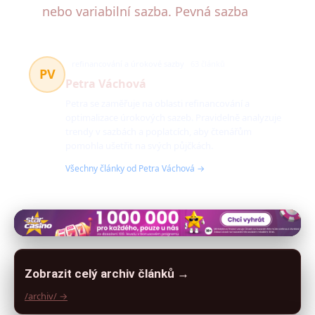
nebo variabilní sazba. Pevná sazba
refinancování a úrokové sazby
63 článků
PV
Petra Váchová
Petra se zaměřuje na oblasti refinancování a
optimalizace úrokových sazeb. Pravidelně analyzuje
trendy v sazbách a poplatcích, aby čtenářům
pomohla ušetřit na svých půjčkách.
Všechny články od Petra Váchová →
Zobrazit celý archiv článků →
/archiv/ →