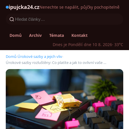
ipujcka24.cz
Nenechte se napálit, půjčky pochopitelně
Domů
Archiv
Témata
Kontakt
Dnes je Pondělí dne 10 8. 2026
· 33°C
Domů
›
Úrokové sazby a jejich vliv
›
Úrokové sazby rozluštěny: Co platíte a jak to ovlivní vaše …