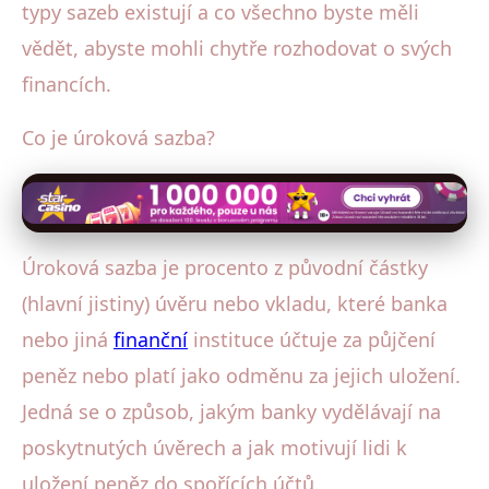
typy sazeb existují a co všechno byste měli
vědět, abyste mohli chytře rozhodovat o svých
financích.
Co je úroková sazba?
Úroková sazba je procento z původní částky
(hlavní jistiny) úvěru nebo vkladu, které banka
nebo jiná
finanční
instituce účtuje za půjčení
peněz nebo platí jako odměnu za jejich uložení.
Jedná se o způsob, jakým banky vydělávají na
poskytnutých úvěrech a jak motivují lidi k
uložení peněz do spořících účtů.