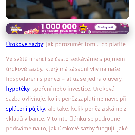
Úrokové sazby a jejich vliv
Úrokové sazby rozluštěny: Co
Úrokové sazby
: Jak porozumět tomu, co platíte
platíte a jak to ovlivní vaše
Ve světě financí se často setkáváme s pojmem
finance
úrokové sazby, který má zásadní vliv na naše
hospodaření s penězi – ať už se jedná o úvěry,
26. 1. 2026
· 4 min čtení · Autor: Petra Váchová
hypotéky
, spoření nebo investice. Úroková
sazba ovlivňuje, kolik peněz zaplatíme navíc při
splácení půjčky
, ale také, kolik peněz získáme z
vkladů v bance. V tomto článku se podrobně
podíváme na to, jak úrokové sazby fungují, jaké