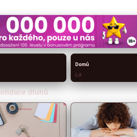
Domů
/ →
solidace dluhů