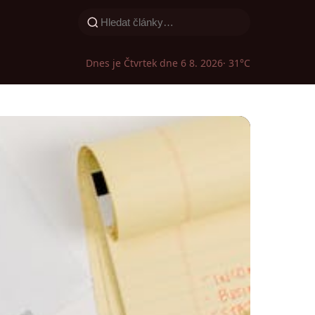
Dnes je Čtvrtek dne 6 8. 2026
· 31°C