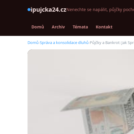
ipujcka24.cz
Nenechte se napálit, půjčky poch
Domů
Archiv
Témata
Kontakt
Domů
›
Správa a konsolidace dluhů
›
Půjčky a Bankrot: Jak Spr