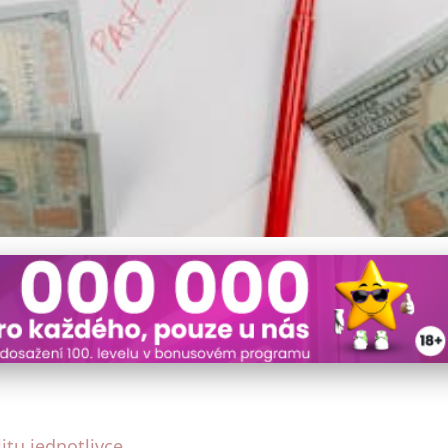
ak Správně Řídit Dluhy a Př
itu jednotlivce