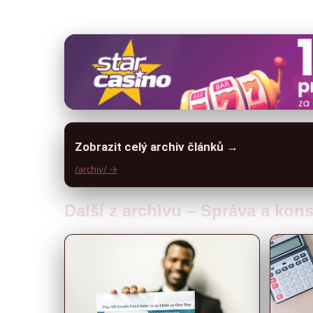
Zobrazit celý archiv článků →
/archiv/ →
Další z archivu – Správa a kon