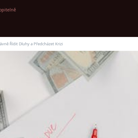
opitelně
ávně Řídit Dluhy a Předcházet Krizi