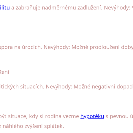
ilitu
a zabraňuje nadměrnému zadlužení. Nevýhody: V
úspora na úrocích. Nevýhody: Možné prodloužení doby
žení
tických situacích. Nevýhody: Možné negativní dopady 
ýt situace, kdy si rodina vezme
hypotéku
s pevnou ú
 náhlého zvýšení splátek.