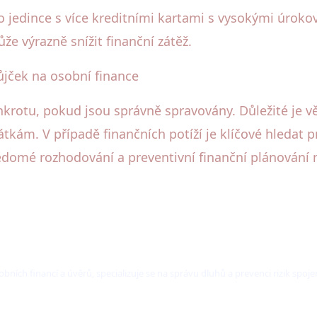
o jedince s více kreditními kartami s vysokými úrok
e výrazně snížit finanční zátěž.
ůjček na osobní finance
krotu, pokud jsou správně spravovány. Důležité je
kám. V případě finančních potíží je klíčové hledat p
 Vědomé rozhodování a preventivní finanční plánování
obních financí a úvěrů, specializuje se na správu dluhů a prevenci rizik spo