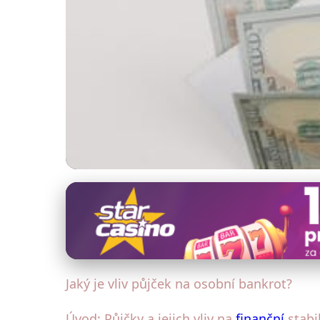
Správa a konsolidace dluhů
Půjčky a Bankrot: J
28. 9. 2025
· 4 min čtení · Autor: Radka Kolářová
Jaký je vliv půjček na osobní bankrot?
Úvod: Půjčky a jejich vliv na
finanční
stabil