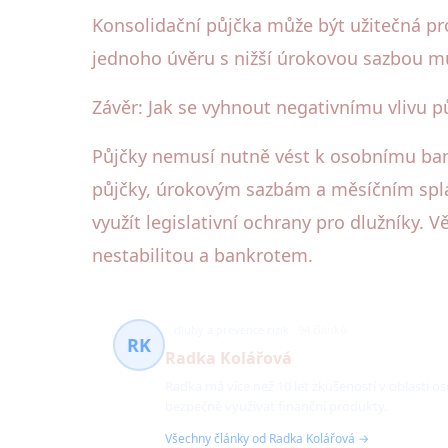
Konsolidační půjčka může být užitečná pr
jednoho úvěru s nižší úrokovou sazbou můž
Závěr: Jak se vyhnout negativnímu vlivu p
Půjčky nemusí nutně vést k osobnímu ban
půjčky, úrokovým sazbám a měsíčním splát
využít legislativní ochrany pro dlužníky.
nestabilitou a bankrotem.
dluhy a prevence rizik
94 článků
RK
Radka Kolářová
Radka má více než 10 let zkušeností v oblasti os
bezpečně využívat finanční produkty.
Všechny články od Radka Kolářová →