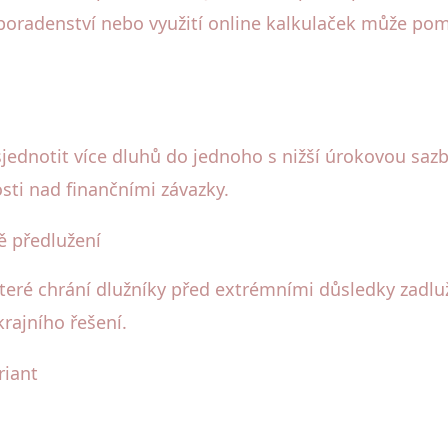
poradenství nebo využití online kalkulaček může pomo
ednotit více dluhů do jednoho s nižší úrokovou sazb
sti nad finančními závazky.
ě předlužení
které chrání dlužníky před extrémními důsledky zadlu
rajního řešení.
riant