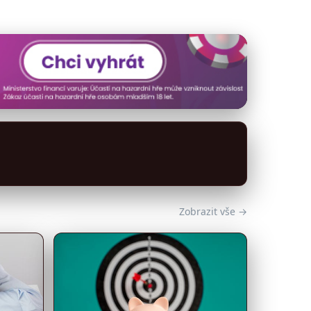
Zobrazit vše →