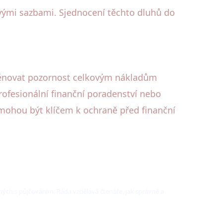
ovými sazbami. Sjednocení těchto dluhů do
 věnovat pozornost celkovým nákladům
rofesionální finanční poradenství nebo
 mohou být klíčem k ochraně před finanční
jených s půjčováním. Ráda vzdělává čtenáře, jak správně a