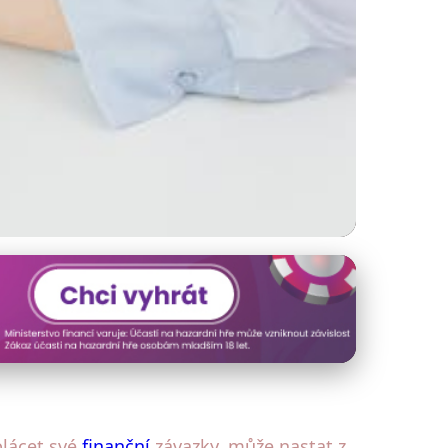
nanční situaci
plácet své
finanční
závazky, může nastat z