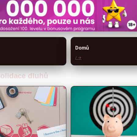
Domů
/ →
solidace dluhů