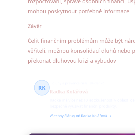
rozpočtování, správě osobních financí, ús
mohou poskytnout potřebné informace.
Závěr
Čelit finančním problémům může být nároč
věřiteli, možnou konsolidací dluhů nebo p
překonat dluhovou krizi a vybudov
dluhy a prevence rizik
94 článků
RK
Radka Kolářová
Radka má více než 10 let zkušeností v oblasti os
bezpečně využívat finanční produkty.
Všechny články od Radka Kolářová →