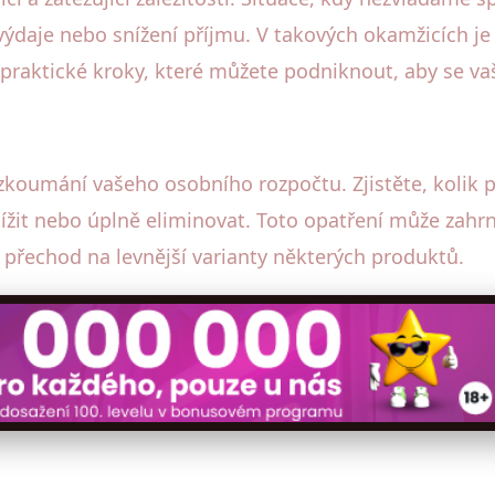
ýdaje nebo snížení příjmu. V takových okamžicích je d
raktické kroky, které můžete podniknout, aby se vaše
oumání vašeho osobního rozpočtu. Zjistěte, kolik p
 snížit nebo úplně eliminovat. Toto opatření může zah
 přechod na levnější varianty některých produktů.