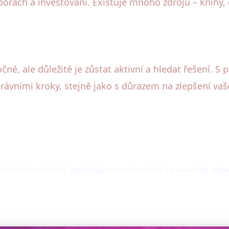
porách a investování. Existuje mnoho zdrojů – knihy,
né, ale důležité je zůstat aktivní a hledat řešení. 
rávními kroky, stejně jako s důrazem na zlepšení va
obních financí a úvěrů, specializuje se na správu dluhů a prevenci rizik spo