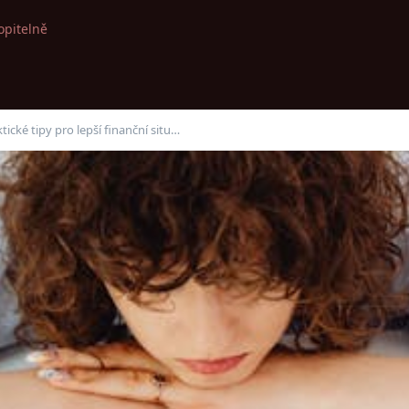
opitelně
tické tipy pro lepší finanční situ…