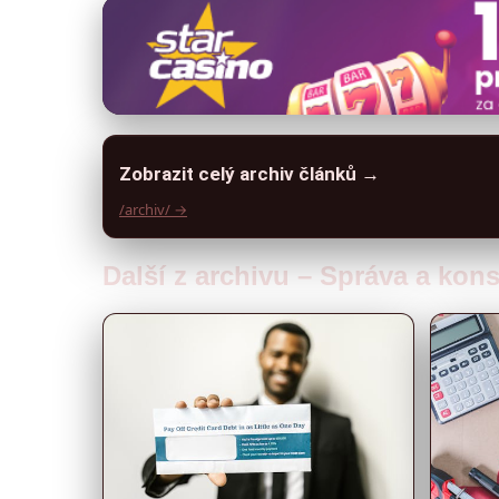
Zobrazit celý archiv článků →
/archiv/ →
Další z archivu – Správa a kon