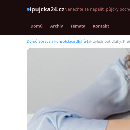
ipujcka24.cz
Nenechte se napálit, půjčky poch
Domů
Archiv
Témata
Kontakt
Domů
›
Správa a konsolidace dluhů
›
Jak zvládnout dluhy: Prak