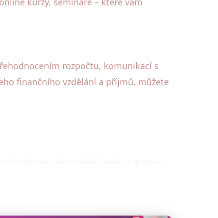
 online kurzy, semináře – které vám
S přehodnocením rozpočtu, komunikací s
šeho finančního vzdělání a příjmů, můžete
jených s půjčováním. Ráda vzdělává čtenáře, jak správně a