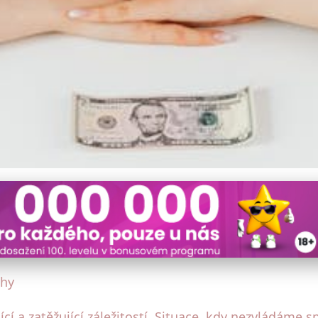
 Praktické tipy pro lepší fi
uhy
í a zatěžující záležitostí. Situace, kdy nezvládáme s