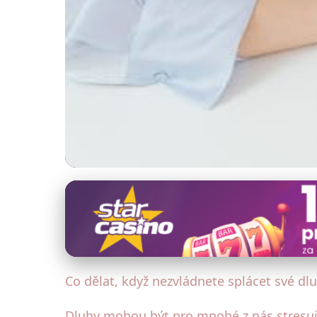
Správa a konsolidace dluhů
Jak zvládnout dluhy:
11. 2. 2026
· 4 min čtení · Autor: Radka Kolářová
Co dělat, když nezvládnete splácet své dl
Dluhy mohou být pro mnohé z nás stresujíc