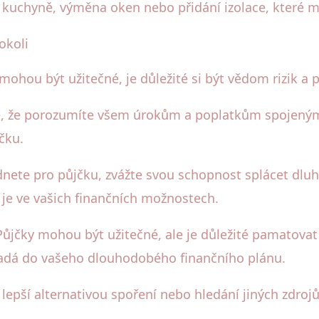
a kuchyně, výměna oken nebo přidání izolace, které 
okoli
 mohou být užitečné, je důležité si být vědom rizik a p
se, že porozumíte všem úrokům a poplatkům spojený
čku.
nete pro půjčku, zvážte svou schopnost splácet dluh.
y je ve vašich finančních možnostech.
jčky mohou být užitečné, ale je důležité pamatovat n
apadá do vašeho dlouhodobého finančního plánu.
lepší alternativou spoření nebo hledání jiných zdroj