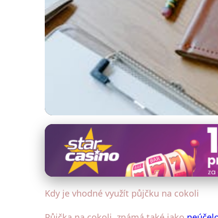
Půjčky bez zástavy a ručitele
Kdy si vzít půjčku 
27. 12. 2025
· 5 min čtení · Autor: Michal Hruška
Kdy je vhodné využít půjčku na cokoli
Půjčka na cokoli, známá také jako
neúčel