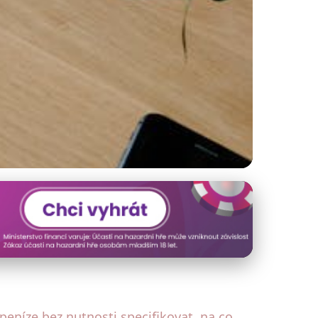
ávné rozhodnutí
peníze bez nutnosti specifikovat, na co