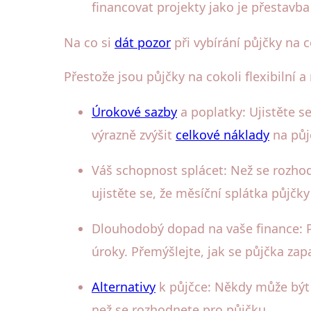
financovat projekty jako je přestavb
Na co si
dát pozor
při vybírání půjčky na c
Přestože jsou půjčky na cokoli flexibilní a
Úrokové sazby
a poplatky: Ujistěte 
výrazně zvýšit
celkové náklady
na půj
Váš schopnost splácet: Než se rozhod
ujistěte se, že měsíční splátka půjčk
Dlouhodobý dopad na vaše finance: Pů
úroky. Přemýšlejte, jak se půjčka z
Alternativy
k půjčce: Někdy může být 
než se rozhodnete pro půjčku.