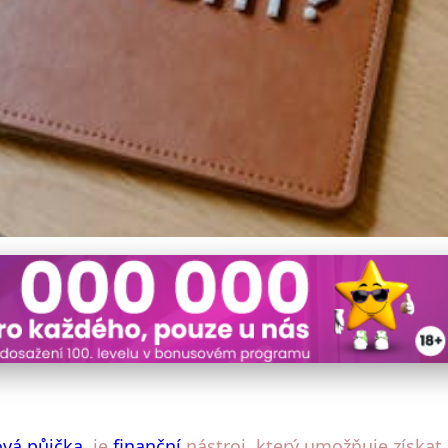
na cokoli? Průvodce pro spr
ová půjčka
, je
finanční
nástroj, který umožňuje získat 