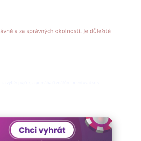
ávně a za správných okolností. Je důležité
í a výběr půjček, a pomáhá čtenářům orientovat se v