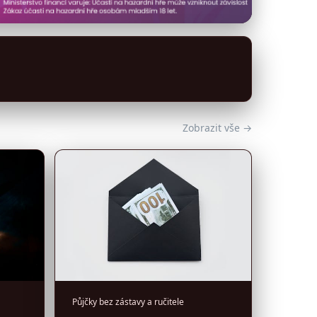
Zobrazit vše →
Půjčky bez zástavy a ručitele