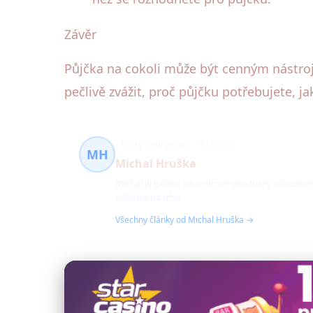
Závěr
Půjčka na cokoli může být cenným nástroje
pečlivě zvážit, proč půjčku potřebujete, 
úvěry a porovnání
142 článků
MH
Michal Hruška
Michal je expert na úvěrové produkty a financ
nabídce na trhu.
Všechny články od Michal Hruška →