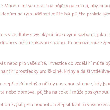
í: Mnoho lidí se obrací na půjčky na cokoli, aby fina
kladům na tyto události může být půjčka praktickým
te s více dluhy s vysokými úrokovými sazbami, jako j
dnoho s nižší úrokovou sazbou. To nejenže může zjed
o vás nebo pro vaše dítě, investice do vzdělání může 
anční prostředky pro školné, knihy a další vzdělávac
e nepředvídatelný a někdy nastanou situace, kdy jso
 auta nebo domova, půjčka na cokoli může poskytnout
u zvýšit jeho hodnotu a zlepšit kvalitu vašeho ži