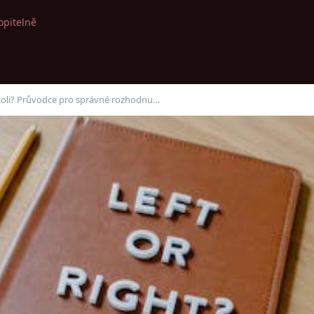
opitelně
okoli? Průvodce pro správné rozhodnu…