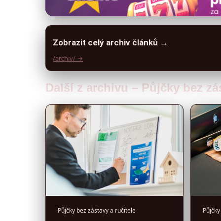
Zobrazit celý archiv článků →
/archiv/ →
Další z archivu – Půjčky bez zá
Půjčky bez zástavy a ručitele
Půjčky