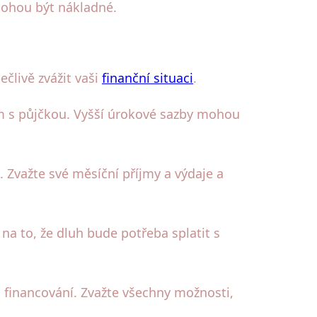
mohou být nákladné.
ečlivě zvážit vaši
finanční situaci
.
m s půjčkou. Vyšší úrokové sazby mohou
 Zvažte své měsíční příjmy a výdaje a
a to, že dluh bude potřeba splatit s
ů financování. Zvažte všechny možnosti,