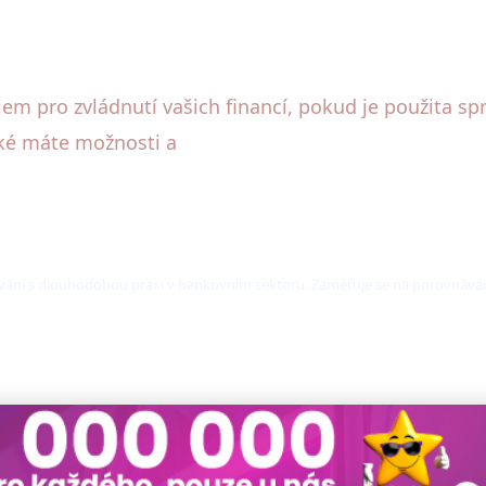
m pro zvládnutí vašich financí, pokud je použita spr
jaké máte možnosti a
ování s dlouhodobou praxí v bankovním sektoru. Zaměřuje se na porovnáván