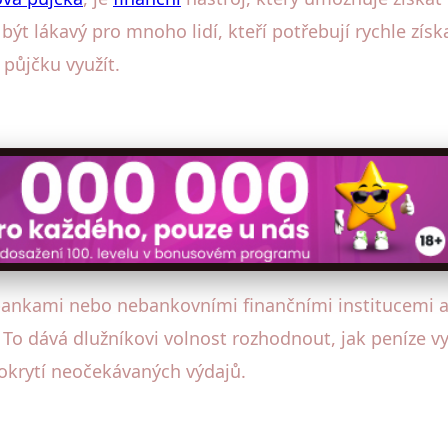
t lákavý pro mnoho lidí, kteří potřebují rychle získat
půjčku využít.
bankami nebo nebankovními finančními institucemi a
 To dává dlužníkovi volnost rozhodnout, jak peníze vy
okrytí neočekávaných výdajů.