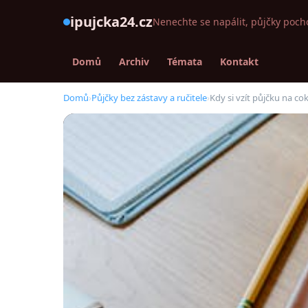
ipujcka24.cz
Nenechte se napálit, půjčky poch
Domů
Archiv
Témata
Kontakt
Domů
›
Půjčky bez zástavy a ručitele
›
Kdy si vzít půjčku na c