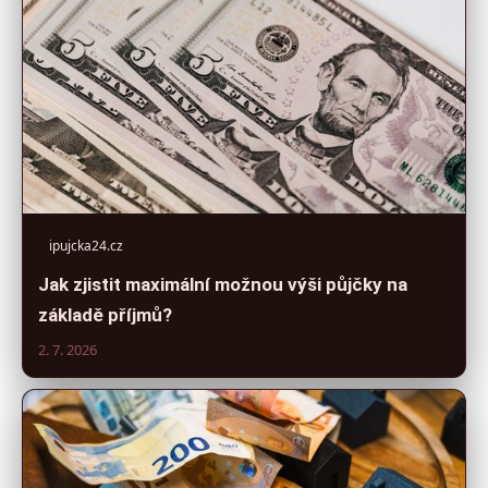
ipujcka24.cz
Jak zjistit maximální možnou výši půjčky na
základě příjmů?
2. 7. 2026