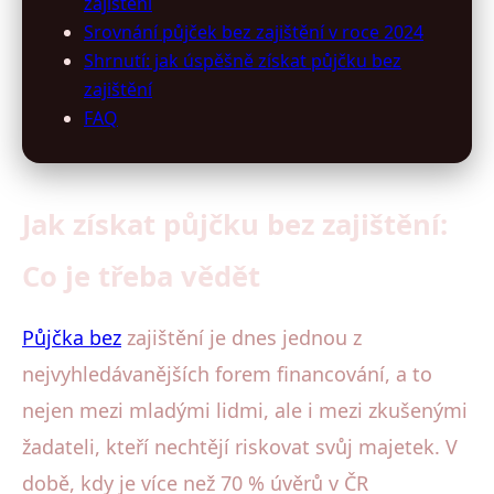
zajištění
Srovnání půjček bez zajištění v roce 2024
Shrnutí: jak úspěšně získat půjčku bez
zajištění
FAQ
Jak získat půjčku bez zajištění:
Co je třeba vědět
Půjčka bez
zajištění je dnes jednou z
nejvyhledávanějších forem financování, a to
nejen mezi mladými lidmi, ale i mezi zkušenými
žadateli, kteří nechtějí riskovat svůj majetek. V
době, kdy je více než 70 % úvěrů v ČR