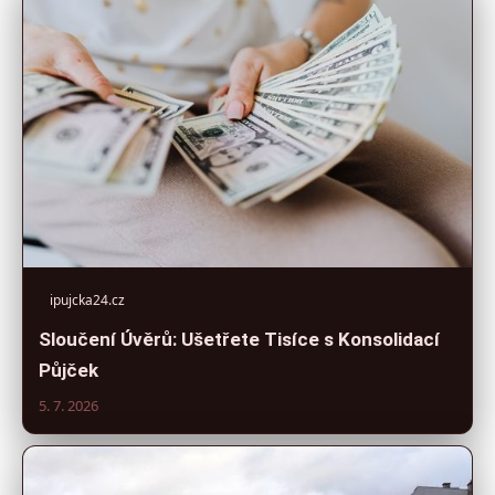
ipujcka24.cz
Sloučení Úvěrů: Ušetřete Tisíce s Konsolidací
Půjček
5. 7. 2026