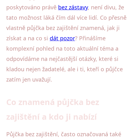
poskytováno právě
bez zástavy
, není divu, že
tato možnost láká čím dál více lidí. Co přesně
vlastně půjčka bez zajištění znamená, jak ji
získat a na co si
dát pozor
? Přinášíme
komplexní pohled na toto aktuální téma a
odpovídáme na nejčastější otázky, které si
kladou nejen žadatelé, ale i ti, kteří o půjčce
zatím jen uvažují.
Co znamená půjčka bez
zajištění a kdo ji nabízí
Půjčka bez zajištění, často označovaná také