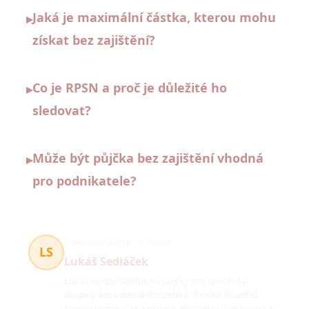
Jaká je maximální částka, kterou mohu
▸
získat bez zajištění?
Co je RPSN a proč je důležité ho
▸
sledovat?
Může být půjčka bez zajištění vhodná
▸
pro podnikatele?
specifické půjčky
46 článků
LS
Lukáš Sedláček
Lukáš se specializuje na půjčky pro specifické
skupiny lidí a detailně rozebírá vhodné finanční
produkty pro různé situace. Pomáhá klientům najít