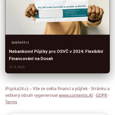
ipujcka24.cz
Nebankovní Půjčky pro OSVČ v 2024: Flexibilní
Financování na Dosah
27. 6. 2026
iPujcka24.cz – Vše ze světa financí a půjček · Stránku a
veškerý obsah vygeneroval
www.contentis.AI
·
GDPR
·
Terms