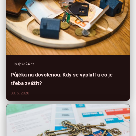
ipujcka24.cz
Půjčka na dovolenou: Kdy se vyplatí a co je
třeba zvážit?
30. 6. 2026