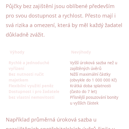
Půjčky bez zajištění jsou oblíbené především
pro svou dostupnost a rychlost. Přesto mají i
svá rizika a omezení, která by měl každý žadatel
důkladně zvážit.
Výhody
Nevýhody
Rychlé a jednoduché
Vyšší úroková sazba než u
vyřízení
zajištěných úvěrů
Bez nutnosti ručit
Nižší maximální částky
majetkem
(obvykle do 1 000 000 Kč)
Flexibilní využití peněz
Krátká doba splatnosti
Dostupnost i pro žadatele
(často do 7 let)
bez vlastní nemovitosti
Přísnější posuzování bonity
u vyšších částek
Například průměrná úroková sazba u
nezajištěných spotřebitelských úvěrů činila v