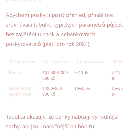
Abychom poskytli jasný přehled, přinášíme
srovnávací tabulku typických parametrů půjček
bez zajištění u bank a nebankovních
poskytovatelů (platí pro rok 2024):
Poskytovatel
Výše půjčky
Úroková sazba
RPSN
Banky
10 000–1 000
7–13 %
7–15
000 Kč
%
Nebankovní
1 000–500
10–25 %
15–35
společnosti
000 Kč
%
Tabulka ukazuje, že banky nabízejí výhodnější
sazby, ale jsou náročnější na bonitu.