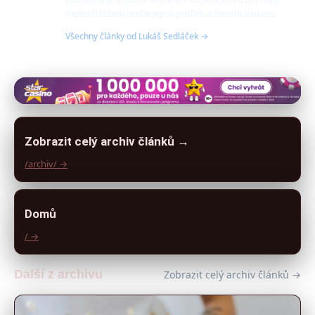
nejlepší řešení podle jejich potřeb a životní situace.
Všechny články od Lukáš Sedláček →
Zobrazit celý archiv článků →
/archiv/ →
Domů
/ →
Další z archivu
Zobrazit celý archiv článků →