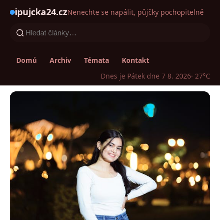
ipujcka24.cz
Nenechte se napálit, půjčky pochopitelně
Domů
Archiv
Témata
Kontakt
Dnes je Pátek dne 7 8. 2026
· 27°C