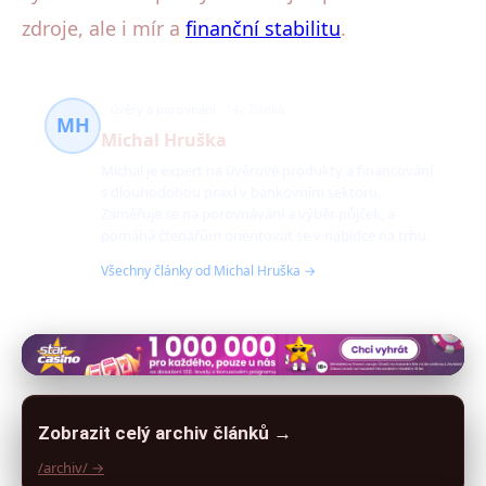
zdroje, ale i mír a
finanční stabilitu
.
úvěry a porovnání
142 článků
MH
Michal Hruška
Michal je expert na úvěrové produkty a financování
s dlouhodobou praxí v bankovním sektoru.
Zaměřuje se na porovnávání a výběr půjček, a
pomáhá čtenářům orientovat se v nabídce na trhu.
Všechny články od Michal Hruška →
Zobrazit celý archiv článků →
/archiv/ →