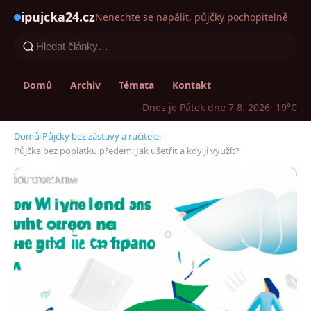
ipujcka24.cz
Nenechte se napálit, půjčky pochopitelně
Domů
Archiv
Témata
Kontakt
Dnes je Pátek dne 7 8. 2026
· 19°C
Domů
›
Půjčky bez zástavy a ručitele
›
Půjčka bez poplatku předem: Jak ušetřit a kdy ji využít?