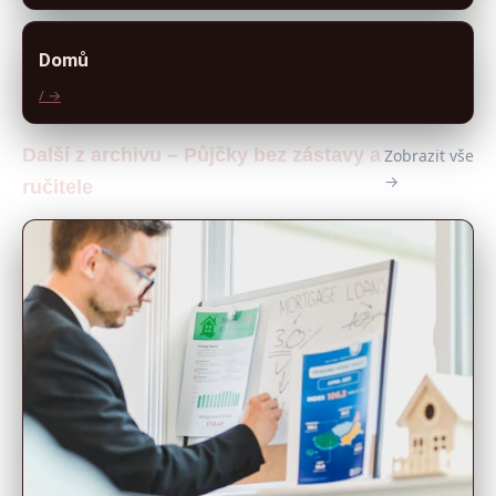
Domů
/ →
Další z archivu – Půjčky bez zástavy a
Zobrazit vše
→
ručitele