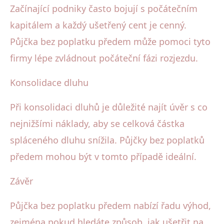
Začínající podniky často bojují s počátečním
kapitálem a každý ušetřený cent je cenný.
Půjčka bez poplatku předem může pomoci tyto
firmy lépe zvládnout počáteční fázi rozjezdu.
Konsolidace dluhu
Při konsolidaci dluhů je důležité najít úvěr s co
nejnižšími náklady, aby se celková částka
spláceného dluhu snížila. Půjčky bez poplatků
předem mohou být v tomto případě ideální.
Závěr
Půjčka bez poplatku předem nabízí řadu výhod,
zejména pokud hledáte způsob, jak ušetřit na