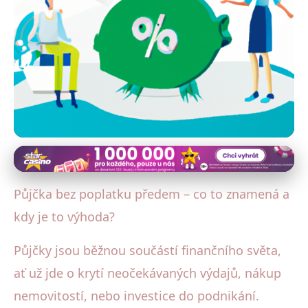
Půjčky bez zástavy a ručitele
Půjčka bez poplatku předem: Jak
Půjčka bez poplatku předem – co to znamená a
ušetřit a kdy ji využít?
kdy je to výhoda?
15. 5. 2025
· 4 min čtení · Autor: Michal Hruška
Půjčky jsou běžnou součástí finančního světa,
ať už jde o krytí neočekávaných výdajů, nákup
nemovitostí, nebo investice do podnikání.