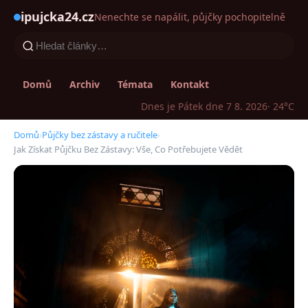
ipujcka24.cz
Nenechte se napálit, půjčky pochopitelně
Domů
Archiv
Témata
Kontakt
Dnes je Pátek dne 7 8. 2026
· 24°C
Domů
›
Půjčky bez zástavy a ručitele
›
Jak Získat Půjčku Bez Zástavy: Vše, Co Potřebujete Vědět