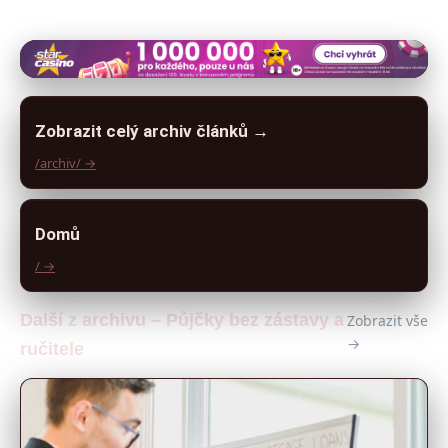
Zobrazit celý archiv článků →
/archiv/ →
Domů
/ →
Další z archivu – Půjčky bez zástavy a
Zobrazit vše
→
ručitele