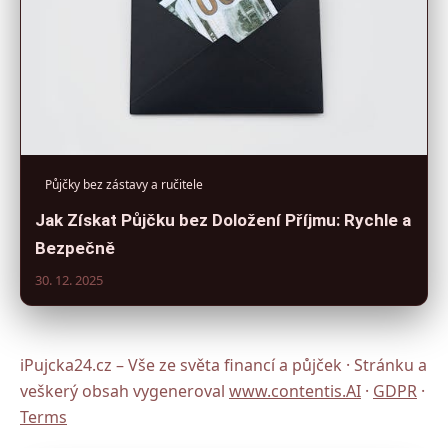
Půjčky bez zástavy a ručitele
Jak Získat Půjčku bez Doložení Příjmu: Rychle a
Bezpečně
30. 12. 2025
iPujcka24.cz – Vše ze světa financí a půjček · Stránku a
veškerý obsah vygeneroval
www.contentis.AI
·
GDPR
·
Terms