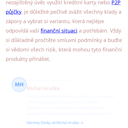
nezajištěný úvěr, využití kreditní karty nebo
P2P
půjčky
, je důležité pečlivě zvážit všechny klady a
zápory a vybrat si variantu, která nejlépe
odpovídá vaší
finanční situaci
a potřebám. Vždy
si důkladně pročtěte smluvní podmínky a buďte
si vědomi všech rizik, která mohou tyto finanční
produkty přinášet.
úvěry a porovnání
142 článků
MH
Michal Hruška
Michal je expert na úvěrové produkty a financování
s dlouhodobou praxí v bankovním sektoru.
Zaměřuje se na porovnávání a výběr půjček, a
pomáhá čtenářům orientovat se v nabídce na trhu.
Všechny články od Michal Hruška →