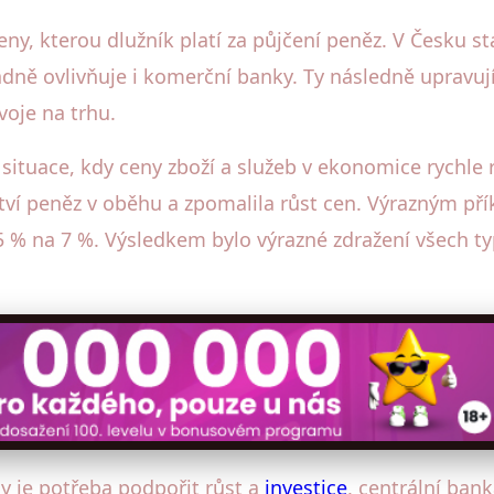
eny, kterou dlužník platí za půjčení peněz. V Česku s
adně ovlivňuje i komerční banky. Ty následně upravuj
voje na trhu.
 situace, kdy ceny zboží a služeb v ekonomice rychle 
tví peněz v oběhu a zpomalila růst cen. Výrazným pří
 % na 7 %. Výsledkem bylo výrazné zdražení všech ty
 je potřeba podpořit růst a
investice
, centrální ban