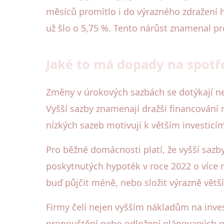
měsíců promítlo i do výrazného zdražení 
už šlo o 5,75 %. Tento nárůst znamenal 
Jaké to má dopady na spotře
Změny v úrokových sazbách se dotýkají neje
Vyšší sazby znamenají dražší financování
nízkých sazeb motivují k větším investicím,
Pro běžné domácnosti platí, že vyšší saz
poskytnutých hypoték v roce 2022 o více 
buď půjčit méně, nebo složit výrazně větší
Firmy čelí nejen vyšším nákladům na inve
propouštění nebo odložení plánovaných pr