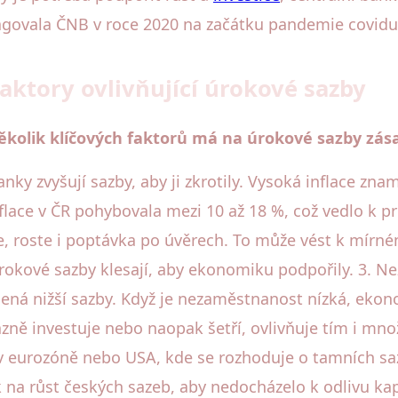
eagovala ČNB v roce 2020 na začátku pandemie covidu-1
ktory ovlivňující úrokové sazby
kolik klíčových faktorů má na úrokové sazby zásad
banky zvyšují sazby, aby ji zkrotily. Vysoká inflace zna
nflace v ČR pohybovala mezi 10 až 18 %, což vedlo k 
, roste i poptávka po úvěrech. To může vést k mírn
 úrokové sazby klesají, aby ekonomiku podpořily. 3.
ená nižší sazby. Když je nezaměstnanost nízká, ekon
zně investuje nebo naopak šetří, ovlivňuje tím i mno
v eurozóně nebo USA, kde se rozhoduje o tamních sazb
k na růst českých sazeb, aby nedocházelo k odlivu kap