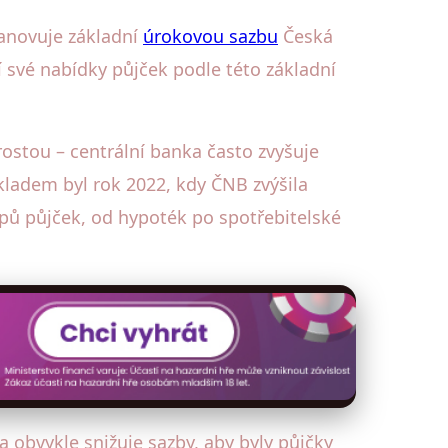
tanovuje základní
úrokovou sazbu
Česká
í své nabídky půjček podle této základní
rostou – centrální banka často zvyšuje
kladem byl rok 2022, kdy ČNB zvýšila
pů půjček, od hypoték po spotřebitelské
ka obvykle snižuje sazby, aby byly půjčky