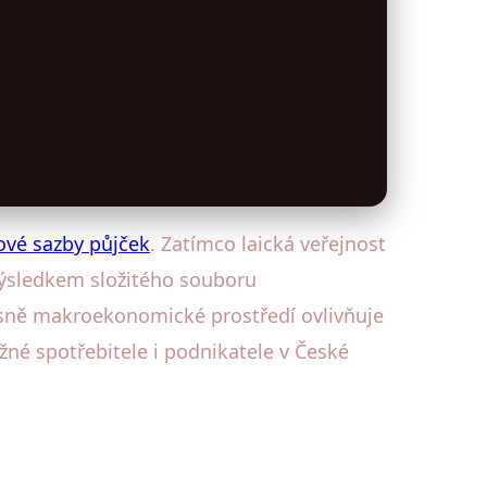
ové sazby půjček
. Zatímco laická veřejnost
 výsledkem složitého souboru
esně makroekonomické prostředí ovlivňuje
žné spotřebitele i podnikatele v České