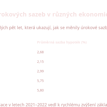
úrokových sazeb v různých ekonomi
ých pět let, která ukazují, jak se měnily úrokové sa
Průměrná sazba hypoték (%)
2,68
2,15
2,99
5,75
5,80
nflace v letech 2021–2022 vedl k rychlému zvýšení zák