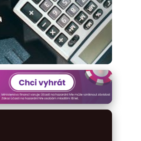
by půjček v ČR?