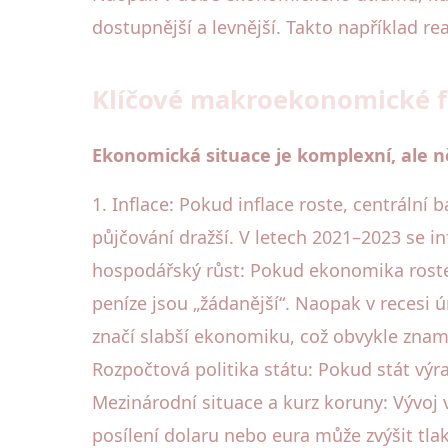
dostupnější a levnější. Takto například r
Klíčové makroekonomické fa
Ekonomická situace je komplexní, ale ně
1. Inflace: Pokud inflace roste, centrální 
půjčování dražší. V letech 2021–2023 se i
hospodářský růst: Pokud ekonomika roste
peníze jsou „žádanější“. Naopak v recesi
značí slabší ekonomiku, což obvykle znam
Rozpočtová politika státu: Pokud stát výra
Mezinárodní situace a kurz koruny: Vývoj 
posílení dolaru nebo eura může zvýšit tla