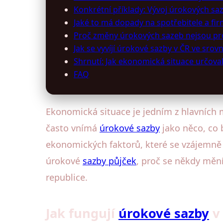
Konkrétní příklady: Vývoj úrokových sa
Jaké to má dopady na spotřebitele a fi
Proč změny úrokových sazeb nejsou pr
Jak se vyvíjí úrokové sazby v ČR ve srov
Shrnutí: Jak ekonomická situace určova
FAQ
Ekonomická situace je jedním z hlavních m
často vnímá
úrokové sazby
jako něco, co 
ekonomických faktorů, které se vzájemně 
úrokové
sazby půjček
, proč se někdy mění
republice.
Jak fungují
úrokové sazby
v 