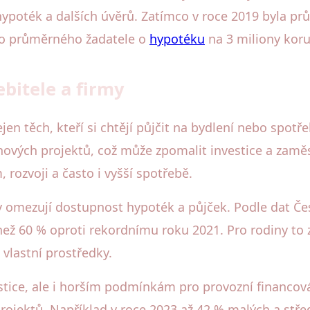
hypoték a dalších úvěrů. Zatímco v roce 2019 byla pr
pro průměrného žadatele o
hypotéku
na 3 miliony koru
bitele a firmy
n těch, kteří si chtějí půjčit na bydlení nebo spotře
 nových projektů, což může zpomalit investice a zam
 rozvoji a často i vyšší spotřebě.
by omezují dostupnost hypoték a půjček. Podle dat Če
než 60 % oproti rekordnímu roku 2021. Pro rodiny to
 vlastní prostředky.
stice, ale i horším podmínkám pro provozní financov
ojektů. Například v roce 2023 až 42 % malých a střed