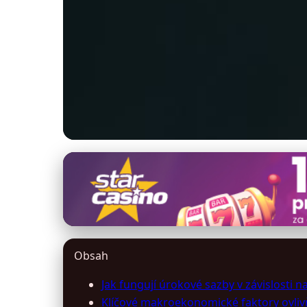
ipujcka24.cz
Jak ekonomické fakt
29. 3. 2026
· 9 min čtení · Autor: Petra Váchová
Obsah
Jak fungují úrokové sazby v závislosti 
Klíčové makroekonomické faktory ovliv