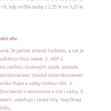
9, kdy snížila sazby z 2,25 % na 0,25 %.
ní vliv:
mená, že peníze ztrácejí hodnotu, a tak je
prudkému růstu sazeb. 2. HDP a
ému nárůstu úrokových sazeb, protože
 Nezaměstnanost: Vysoká nezaměstnanost
omika šlape a sazby mohou růst. 4.
žství peněz v ekonomice a tím i sazby. 5.
ách, ovlivňuje i české trhy. Například
itálu.