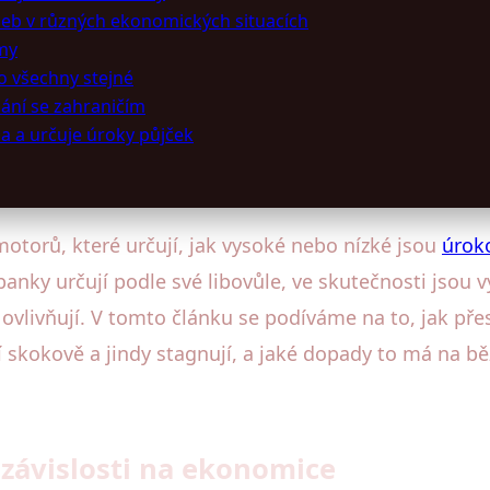
zeb v různých ekonomických situacích
rmy
o všechny stejné
nání se zahraničím
la a určuje úroky půjček
otorů, které určují, jak vysoké nebo nízké jsou
úrok
banky určují podle své libovůle, ve skutečnosti jsou
ovlivňují. V tomto článku se podíváme na to, jak př
 skokově a jindy stagnují, a jaké dopady to má na bě
závislosti na ekonomice