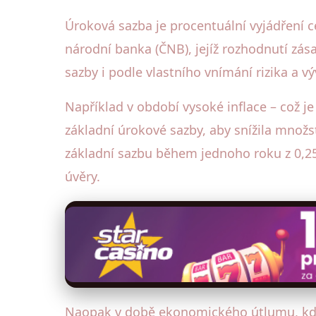
Úroková sazba je procentuální vyjádření c
národní banka (ČNB), jejíž rozhodnutí zás
sazby i podle vlastního vnímání rizika a vý
Například v období vysoké inflace – což je
základní úrokové sazby, aby snížila množs
základní sazbu během jednoho roku z 0,25
úvěry.
Naopak v době ekonomického útlumu, kdy