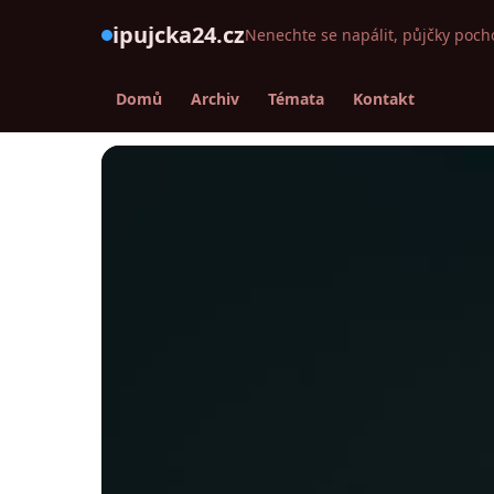
ipujcka24.cz
Nenechte se napálit, půjčky poch
Domů
Archiv
Témata
Kontakt