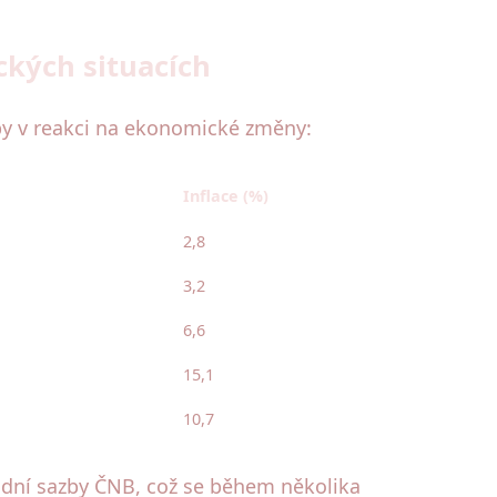
ckých situacích
zby v reakci na ekonomické změny:
Inflace (%)
2,8
3,2
6,6
15,1
10,7
ladní sazby ČNB, což se během několika