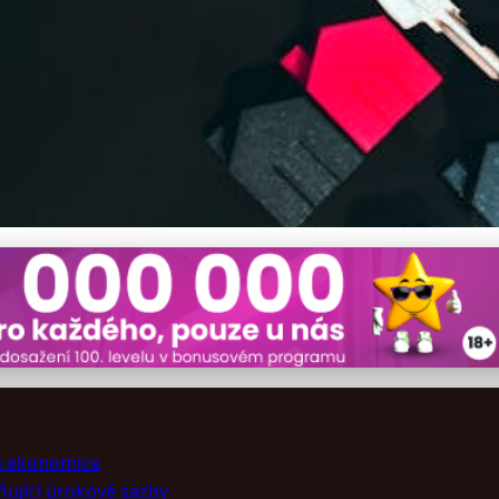
ory ovlivňují úrokové saz
na ekonomice
ňující úrokové sazby