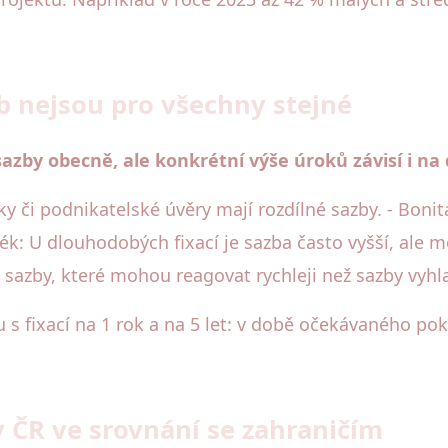
 nejsou pro všechny stejné
zby obecně, ale konkrétní výše úroků závisí i na 
ky či podnikatelské úvěry mají rozdílné sazby. - Boni
oték: U dlouhodobých fixací je sazba často vyšší, ale
é sazby, které mohou reagovat rychleji než sazby vyh
 fixací na 1 rok a na 5 let: v době očekávaného pokl
 v ČR ve srovnání se zahraničím