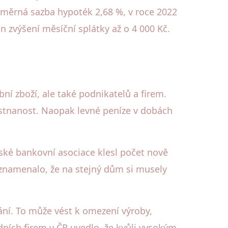
ůměrná sazba hypoték 2,68 %, v roce 2022
n zvýšení měsíční splátky až o 4 000 Kč.
bní zboží, ale také podnikatelů a firem.
ěstnanost. Naopak levné peníze v dobách
ské bankovní asociace klesl počet nově
 znamenalo, že na stejný dům si musely
ání. To může vést k omezení výroby,
ních firem v ČR uvedlo, že kvůli vysokým