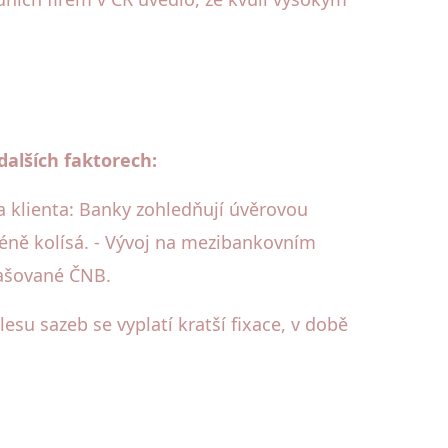
dalších faktorech:
ta klienta: Banky zohledňují úvěrovou
 méně kolísá. - Vývoj na mezibankovním
lašované ČNB.
esu sazeb se vyplatí kratší fixace, v době