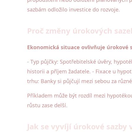
sazbám odložilo investice do rozvoje.
Proč změny úrokových sazeb
Ekonomická situace ovlivňuje úrokové sa
- Typ půjčky: Spotřebitelské úvěry, hypoté
historii a příjem žadatele. - Fixace u hyp
trhu: Banky si půjčují mezi sebou za různ
Příkladem může být rozdíl mezi hypotékou s
růstu zase delší.
Jak se vyvíjí úrokové sazby