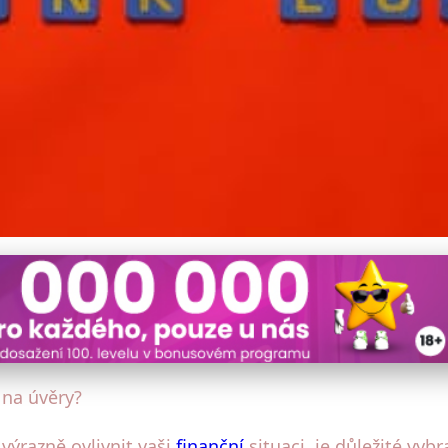
zby na úvěry: Které banky 
na úvěry?
ýrazně ovlivnit vaši
finanční
situaci, je důležité vyb