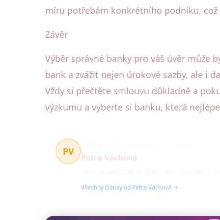
míru potřebám konkrétního podniku, což
Závěr
Výběr správné banky pro váš úvěr může být
bank a zvážit nejen úrokové sazby, ale i d
Vždy si přečtěte smlouvu důkladně a pokud
výzkumu a vyberte si banku, která nejlép
refinancování a úrokové sazby
63 článků
PV
Petra Váchová
Petra se zaměřuje na oblasti refinancování a o
Všechny články od Petra Váchová →