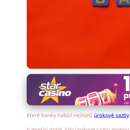
Úrokové sazby a poplatky
Nejlepší úrokové sa
7. 2. 2026
· 4 min čtení · Autor: Petra Váchová
Které banky nabízí nejlepší
úrokové sazby
V dnešní době, kdy úrokové sazby mohou v