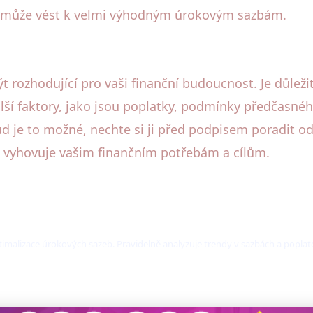
 může vést k velmi výhodným úrokovým sazbám.
 rozhodující pro vaši finanční budoucnost. Je důleži
alší faktory, jako jsou poplatky, podmínky předčasnéh
 je to možné, nechte si ji před podpisem poradit od 
e vyhovuje vašim finančním potřebám a cílům.
ptimalizace úrokových sazeb. Pravidelně analyzuje trendy v sazbách a popla