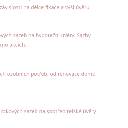
vislosti na délce fixace a výši úvěru.
ových sazeb na hypoteční úvěry. Sazby
omo akcích.
zných osobních potřeb, od renovace domu
úrokových sazeb na spotřebitelské úvěry