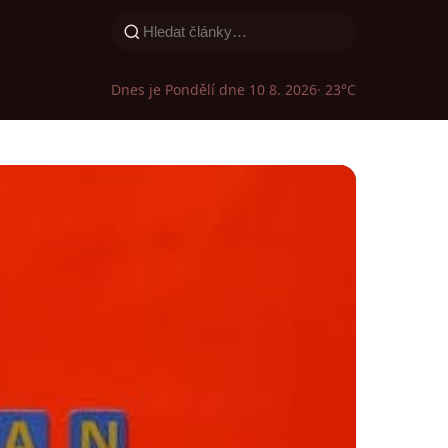
Dnes je Pondělí dne 10 8. 2026
· 23°C