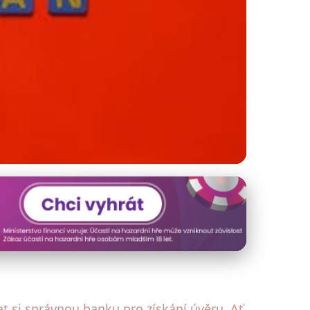
vedou?
rat si správnou banku pro získání úvěru. Ať