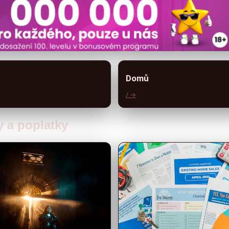
Domů
/ →
y a poplatky