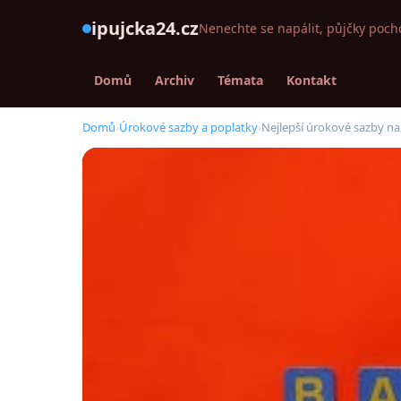
ipujcka24.cz
Nenechte se napálit, půjčky poch
Domů
Archiv
Témata
Kontakt
Domů
›
Úrokové sazby a poplatky
›
Nejlepší úrokové sazby na