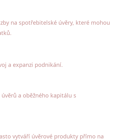
azby na spotřebitelské úvěry, které mohou
atků.
voj a expanzi podnikání.
 úvěrů a oběžného kapitálu s
 často vytváří úvěrové produkty přímo na