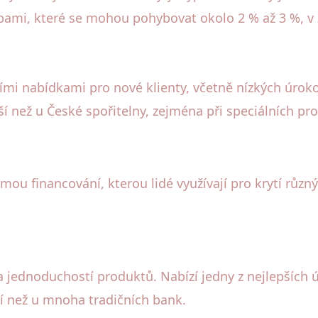
bami, které se mohou pohybovat okolo 2 % až 3 %, v zá
ními nabídkami pro nové klienty, včetně nízkých úrok
 než u České spořitelny, zejména při speciálních pr
rmou financování, kterou lidé využívají pro krytí rů
a jednoduchostí produktů. Nabízí jedny z nejlepších 
ší než u mnoha tradičních bank.