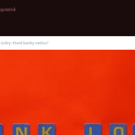
opitelně
 úvěry: Které banky vedou?