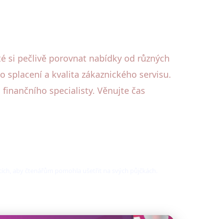
té si pečlivě porovnat nabídky od různých
o splacení a kvalita zákaznického servisu.
finančního specialisty. Věnujte čas
tcích, aby čtenářům pomohla ušetřit na svých půjčkách.