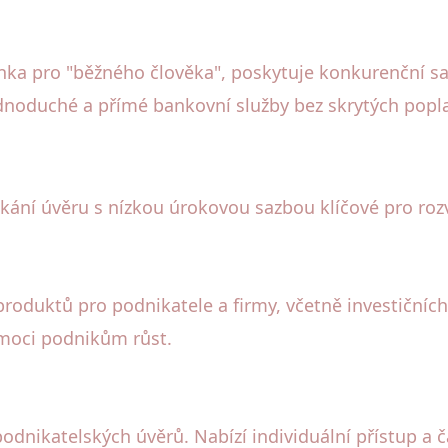
anka pro "běžného člověka", poskytuje konkurenční s
 jednoduché a přímé bankovní služby bez skrytých popl
kání úvěru s nízkou úrokovou sazbou klíčové pro roz
roduktů pro podnikatele a firmy, včetně investičních
moci podnikům růst.
 podnikatelských úvěrů. Nabízí individuální přístup a