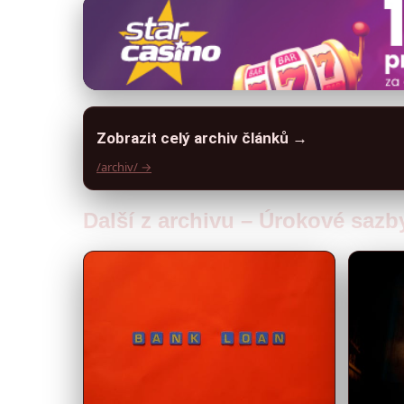
Zobrazit celý archiv článků →
/archiv/ →
Další z archivu – Úrokové sazb