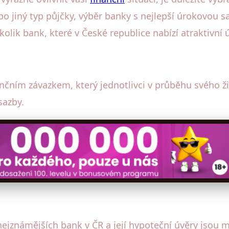
nebo jiný typ půjčky, výběr banky s nejlepší úrokovou
lik bank, které v České republice nabízí atraktivní 
nčním závazkem, který jednotlivci v průběhu svého živ
sazby.
nejznámějších bank v ČR a její hypoteční úvěry jsou 