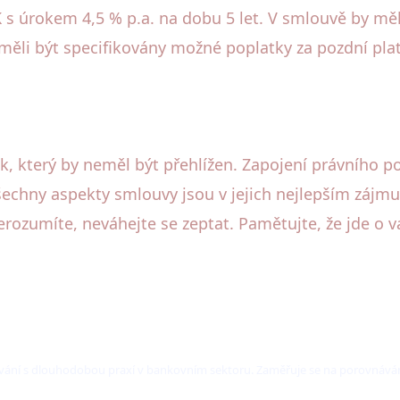
K s úrokem 4,5 % p.a. na dobu 5 let. V smlouvě by mě
y měli být specifikovány možné poplatky za pozdní pl
k, který by neměl být přehlížen. Zapojení právního p
e všechny aspekty smlouvy jsou v jejich nejlepším zájm
ozumíte, neváhejte se zeptat. Pamětujte, že jde o va
ování s dlouhodobou praxí v bankovním sektoru. Zaměřuje se na porovnáván