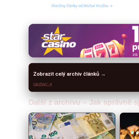
Všechny články od Michal Hruška →
Zobrazit celý archiv článků →
/archiv/ →
Další z archivu – Jak správně 