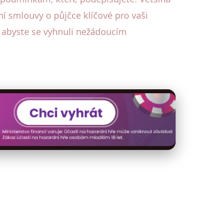
í smlouvy o půjčce klíčové pro vaši
, abyste se vyhnuli nežádoucím