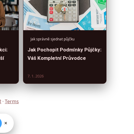
Jak správně sjednat půjčku
kci:
Jak Pochopit Podmínky Půjčky:
ší
Váš Kompletní Průvodce
7. 1. 2026
R
·
Terms
×