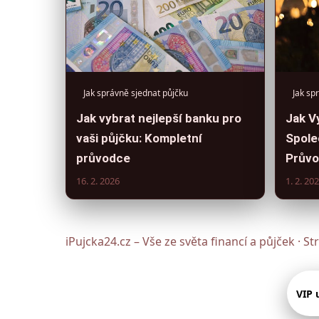
Jak správně sjednat půjčku
Jak sp
Jak vybrat nejlepší banku pro
Jak V
vaši půjčku: Kompletní
Spole
průvodce
Průvo
16. 2. 2026
1. 2. 20
iPujcka24.cz – Vše ze světa financí a půjček · 
VIP 