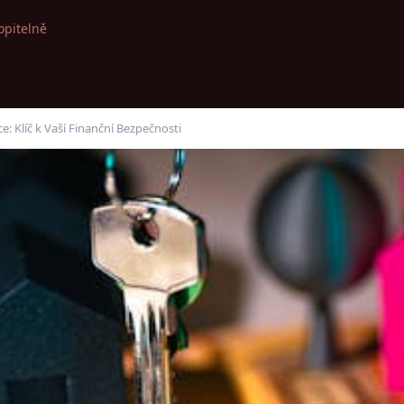
opitelně
: Klíč k Vaší Finanční Bezpečnosti