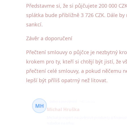
Představme si, že si půjčujete 200 000 CZ
splátka bude přibližně 3 726 CZK. Dále b
sankcí.
Závěr a doporučení
Přečtení smlouvy o půjčce je nezbytný kro
krokem pro ty, kteří si chtějí být jistí, ž
přečtení celé smlouvy, a pokud něčemu ner
lepší být příliš opatrný než litovat.
úvěry a porovnání
142 článků
MH
Michal Hruška
Michal je expert na úvěrové produkty a financ
nabídce na trhu.