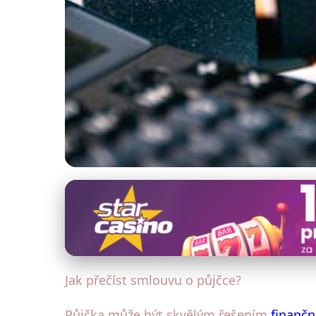
Jak správně sjednat půjčku
Pochopit Smlouvu o 
14. 10. 2025
· 4 min čtení · Autor: Michal Hruška
Jak přečíst smlouvu o půjčce?
Půjčka může být skvělým řešením
finančn