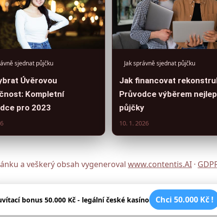
rávně sjednat půjčku
Jak správně sjednat půjčku
ybrat Úvěrovou
Jak financovat rekonstru
čnost: Kompletní
Průvodce výběrem nejlep
dce pro 2023
půjčky
26
10. 1. 2026
Stránku a veškerý obsah vygeneroval
www.contentis.AI
·
GDP
Chci 50.000 Kč !
uvítací bonus 50.000 Kč - legální české kasíno