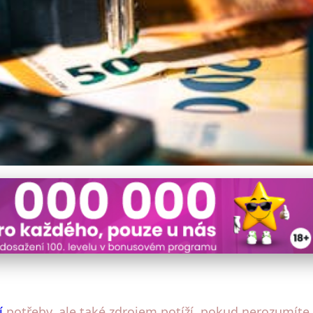
Půjčce: Klíč k Vaší Finanč
í
potřeby, ale také zdrojem potíží, pokud nerozumíte