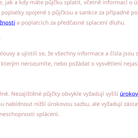
, jak a kdy máte půjčku splatit, včetně informací o 
 poplatky spojené s půjčkou a sankce za případné po
nosti
a poplatcích za předčasné splacení dluhu.
m
smlouvy a ujistili se, že všechny informace a čísla j
ti, kterým nerozumíte, nebo požádat o vysvětlení neja
né. Nezajištěné půjčky obvykle vyžadují vyšší
úrokov
 nabídnout nižší úrokovou sazbu, ale vyžadují zásta
ě neschopnosti splácení.