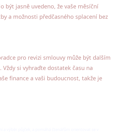
lo být jasně uvedeno, že vaše měsíční
atby a možnosti předčasného splacení bez
oradce pro revizi smlouvy může být dalším
u. Vždy si vyhraďte dostatek času na
še finance a vaši budoucnost, takže je
í a výběr půjček, a pomáhá čtenářům orientovat se v