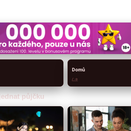
Domů
/ →
sjednat půjčku