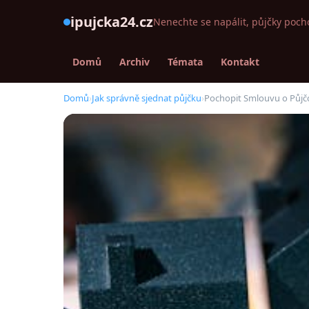
ipujcka24.cz
Nenechte se napálit, půjčky poch
Domů
Archiv
Témata
Kontakt
Domů
›
Jak správně sjednat půjčku
›
Pochopit Smlouvu o Půjčce