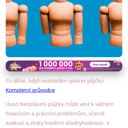
Správa a splácení půjček
Neschopnost splácet půjčku? Zde
Co dělat, když nezvládám splácet půjčku:
najdete řešení a rady!
Kompletní průvodce
15. 5. 2025
· 4 min čtení · Autor: Radka Kolářová
Úvod Nesplácení půjčky může vést k vážným
finančním a právním problémům, včetně
exekucí a ztráty kreditní důvěryhodnosti. V