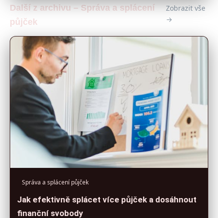
Další z archivu – Správa a splácení
Zobrazit vše
→
půjček
Správa a splácení půjček
Jak efektivně splácet více půjček a dosáhnout
finanční svobody