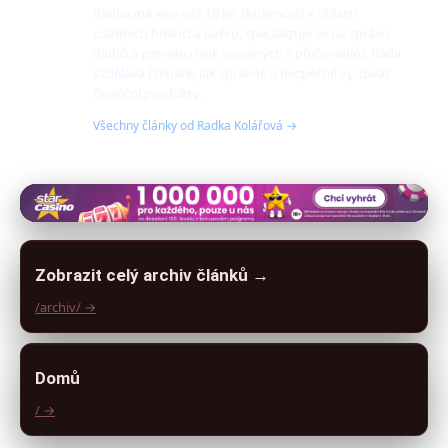
Radka má více než 10 let zkušeností v oblasti
osobních financí a úvěrů, specializuje se na správu
dluhů a prevenci rizik spojených s půjčováním. Ráda
vzdělává čtenáře, jak správně a bezpečně využívat
finanční produkty.
Všechny články od Radka Kolářová →
Zobrazit celý archiv článků →
/archiv/ →
Domů
/ →