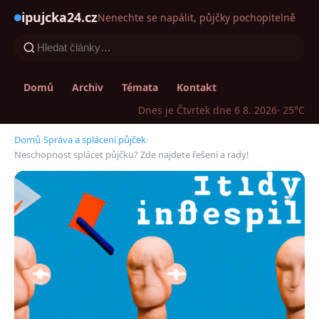
ipujcka24.cz
Nenechte se napálit, půjčky pochopitelně
Domů
Archiv
Témata
Kontakt
Dnes je Čtvrtek dne 6 8. 2026
· 25°C
Domů
›
Správa a splácení půjček
›
Neschopnost splácet půjčku? Zde najdete řešení a rady!