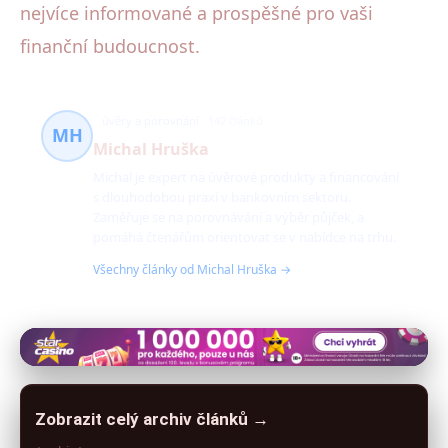
nejvíce informované a prospěšné pro vaši
finanční budoucnost.
úvěry a porovnání
142 článků
MH
Michal Hruška
Michal je expert na úvěrové produkty a financování
s dlouhodobou praxí v bankovním sektoru.
Zaměřuje se na porovnávání a výběr půjček, a
pomáhá čtenářům orientovat se v nabídce na trhu.
Všechny články od Michal Hruška →
Zobrazit celý archiv článků →