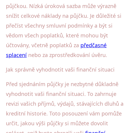
půjčkou. Nízká úroková sazba může výrazně
snížit celkové náklady na půjčku. Je důležité si
přečíst všechny smluvní podmínky a být si
vědom všech poplatků, které mohou být
účtovány, včetně poplatků za
předčasné
splacení
nebo za zprostředkování úvěru.
Jak správně vyhodnotit vaši finanční situaci
Před sjednáním půjčky je nezbytné důkladně
vyhodnotit vaši finanční situaci. To zahrnuje
revizi vašich příjmů, výdajů, stávajících dluhů a
kreditní historie. Toto posouzení vám pomůže
určit, jakou výši půjčky si můžete dovolit
splácet, aniž byste ohrozili vaši
finanční