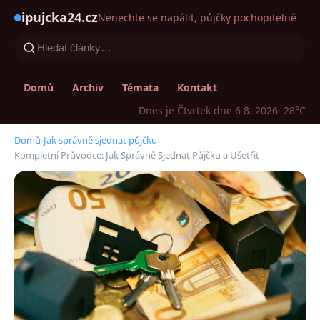
ipujcka24.cz
Nenechte se napálit, půjčky pochopitelně
Domů
Archiv
Témata
Kontakt
Dnes je Čtvrtek dne 6 8. 2026
· 28°C
Domů
›
Jak správně sjednat půjčku
›
Kompletní Průvodce: Jak Správně Sjednat Půjčku a Ušetřit