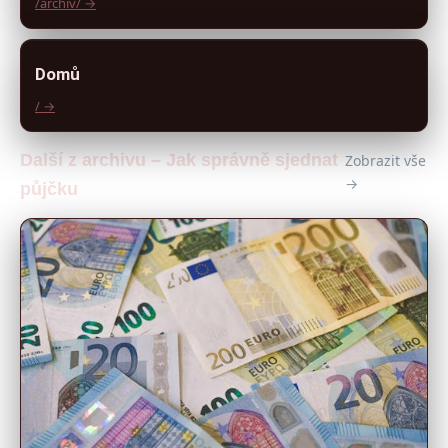
/archiv/ →
Domů
/ →
Další z archivu – Jak správně sjednat
Zobrazit vše
→
půjčku