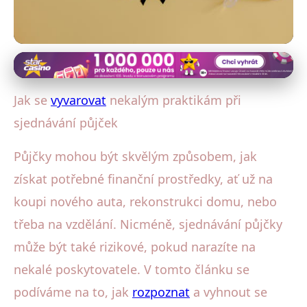
Rizika a ochrana při půjčkách
Jak se chránit před podvody při
Jak se
vyvarovat
nekalým praktikám při
sjednávání půjček: Top tipy
sjednávání půjček
14. 10. 2025
· 4 min čtení · Autor: Radka Kolářová
Půjčky mohou být skvělým způsobem, jak
získat potřebné finanční prostředky, ať už na
koupi nového auta, rekonstrukci domu, nebo
třeba na vzdělání. Nicméně, sjednávání půjčky
může být také rizikové, pokud narazíte na
nekalé poskytovatele. V tomto článku se
podíváme na to, jak
rozpoznat
a vyhnout se