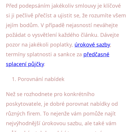
Před podepsáním jakékoliv smlouvy je klíčové
si ji pečlivě přečíst a ujistit se, že rozumíte všem
jejím bodům. V případě nejasností neváhejte
požádat o vysvětlení každého článku. Dávejte
pozor na jakékoli poplatky,
úrokové sazby
,
termíny splatnosti a sankce za
předčasné
splacení půjčky
.
Porovnání nabídek
Než se rozhodnete pro konkrétního
poskytovatele, je dobré porovnat nabídky od
různých firem. To nejenže vám pomůže najít
nejvýhodnější úrokovou sazbu, ale také vám