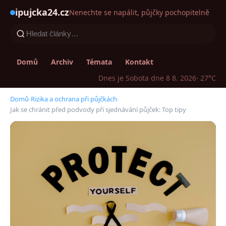
ipujcka24.cz
Nenechte se napálit, půjčky pochopitelně
Domů
Archiv
Témata
Kontakt
Dnes je Sobota dne 8 8. 2026
· 27°C
Domů
›
Rizika a ochrana při půjčkách
›
Jak se chránit před podvody při sjednávání půjček: Top tipy