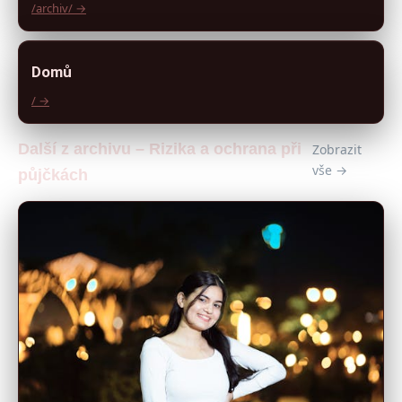
/archiv/ →
Domů
/ →
Další z archivu – Rizika a ochrana při
Zobrazit
vše →
půjčkách