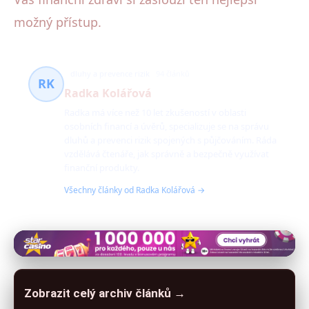
možný přístup.
dluhy a prevence rizik
94 článků
RK
Radka Kolářová
Radka má více než 10 let zkušeností v oblasti
osobních financí a úvěrů, specializuje se na správu
dluhů a prevenci rizik spojených s půjčováním. Ráda
vzdělává čtenáře, jak správně a bezpečně využívat
finanční produkty.
Všechny články od Radka Kolářová →
Zobrazit celý archiv článků →