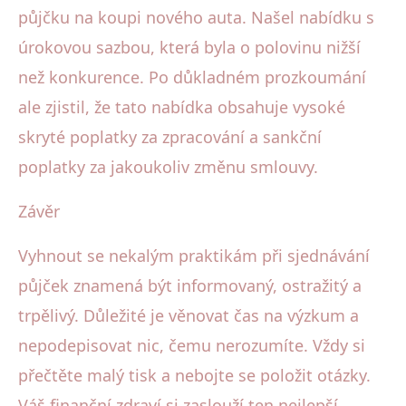
půjčku na koupi nového auta. Našel nabídku s
úrokovou sazbou, která byla o polovinu nižší
než konkurence. Po důkladném prozkoumání
ale zjistil, že tato nabídka obsahuje vysoké
skryté poplatky za zpracování a sankční
poplatky za jakoukoliv změnu smlouvy.
Závěr
Vyhnout se nekalým praktikám při sjednávání
půjček znamená být informovaný, ostražitý a
trpělivý. Důležité je věnovat čas na výzkum a
nepodepisovat nic, čemu nerozumíte. Vždy si
přečtěte malý tisk a nebojte se položit otázky.
Váš finanční zdraví si zaslouží ten nejlepší