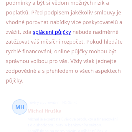
podmínky a být si vědom možných rizik a
poplatků. Před podpisem jakékoliv smlouvy je
vhodné porovnat nabídky více poskytovatelů a
zvážit, zda
splácení půjčky
nebude nadměrně
zatěžovat váš měsíční rozpočet. Pokud hledáte
rychlé financování, online půjčky mohou být
správnou volbou pro vás. Vždy však jednejte
zodpovědně a s přehledem o všech aspektech
půjčky.
úvěry a porovnání
142 článků
MH
Michal Hruška
Michal je expert na úvěrové produkty a financování
s dlouhodobou praxí v bankovním sektoru.
Zaměřuje se na porovnávání a výběr půjček, a