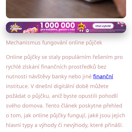
Půjčky bez zástavy a ručitele
Jak Fungují Online Půjčky:
Mechanismus fungování online půjček
Výhody, Typy a Rizika
Online půjčky se staly populárním řešením pro
8. 8. 2025
· 3 min čtení · Autor: Michal Hruška
rychlé získání finančních prostředků bez
nutnosti návštěvy banky nebo jiné
finanční
instituce. V dnešní digitální době můžete
požádat o půjčku, aniž byste opustili pohodlí
svého domova. Tento článek poskytne přehled
o tom, jak online půjčky fungují, jaké jsou jejich
hlavní typy a výhody či nevýhody, které přináší.