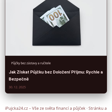
Půjčky bez zástavy a ručitele
Jak Získat Půjčku bez Doložení Příjmu: Rychle a
Bezpečně
30. 12. 2025
iPujcka24.cz – Vše ze světa financí a půjček · Stránku a