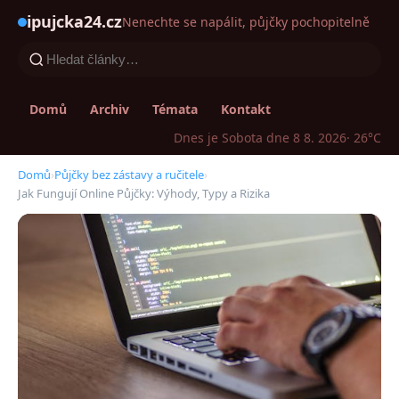
ipujcka24.cz
Nenechte se napálit, půjčky pochopitelně
Domů
Archiv
Témata
Kontakt
Dnes je Sobota dne 8 8. 2026
· 26°C
Domů
›
Půjčky bez zástavy a ručitele
›
Jak Fungují Online Půjčky: Výhody, Typy a Rizika