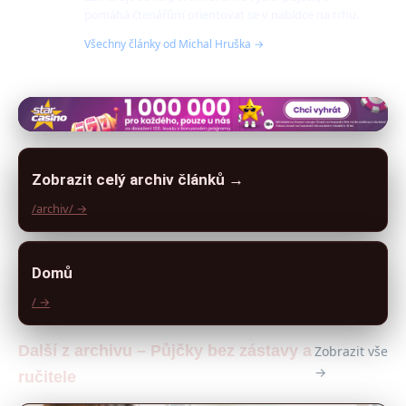
pomáhá čtenářům orientovat se v nabídce na trhu.
Všechny články od Michal Hruška →
Zobrazit celý archiv článků →
/archiv/ →
Domů
/ →
Další z archivu – Půjčky bez zástavy a
Zobrazit vše
→
ručitele