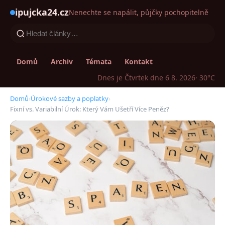
ipujcka24.cz
Nenechte se napálit, půjčky pochopitelně
Domů
Archiv
Témata
Kontakt
Dnes je Čtvrtek dne 6 8. 2026
· 30°C
Domů
›
Úrokové sazby a poplatky
›
Fixní vs. Variabilní Úrok: Který Vám Ušetří Více Peněz?