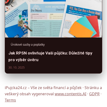
Úrokové sazby a poplatky
Jak RPSN ovlivňuje Vaši půjčku: Důležité tipy
pro výběr úvěru
30. 10. 2025
iPujcka24.cz – Vše ze světa financí a půjček · Stránku a
veškerý obsah vygeneroval
www.contentis.AI
·
GDPR
·
Terms