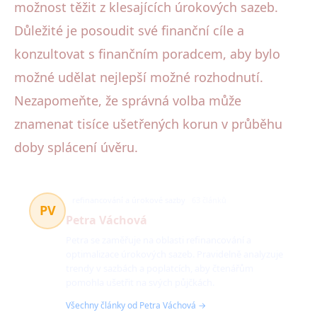
možnost těžit z klesajících úrokových sazeb.
Důležité je posoudit své finanční cíle a
konzultovat s finančním poradcem, aby bylo
možné udělat nejlepší možné rozhodnutí.
Nezapomeňte, že správná volba může
znamenat tisíce ušetřených korun v průběhu
doby splácení úvěru.
refinancování a úrokové sazby
63 článků
PV
Petra Váchová
Petra se zaměřuje na oblasti refinancování a
optimalizace úrokových sazeb. Pravidelně analyzuje
trendy v sazbách a poplatcích, aby čtenářům
pomohla ušetřit na svých půjčkách.
Všechny články od Petra Váchová →