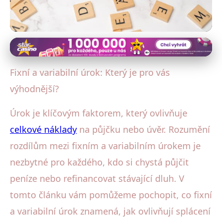
Úrokové sazby a poplatky
Fixní vs. Variabilní Úrok: Který
Fixní a variabilní úrok: Který je pro vás
Vám Ušetří Více Peněz?
výhodnější?
1. 6. 2025
· 4 min čtení · Autor: Petra Váchová
Úrok je klíčovým faktorem, který ovlivňuje
celkové náklady
na půjčku nebo úvěr. Rozumění
rozdílům mezi fixním a variabilním úrokem je
nezbytné pro každého, kdo si chystá půjčit
peníze nebo refinancovat stávající dluh. V
tomto článku vám pomůžeme pochopit, co fixní
a variabilní úrok znamená, jak ovlivňují splácení