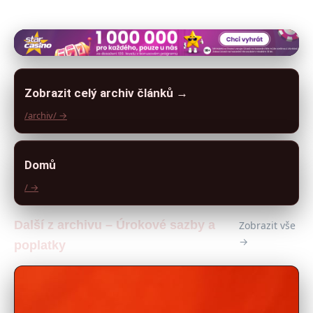
Zobrazit celý archiv článků →
/archiv/ →
Domů
/ →
Další z archivu – Úrokové sazby a
Zobrazit vše
→
poplatky