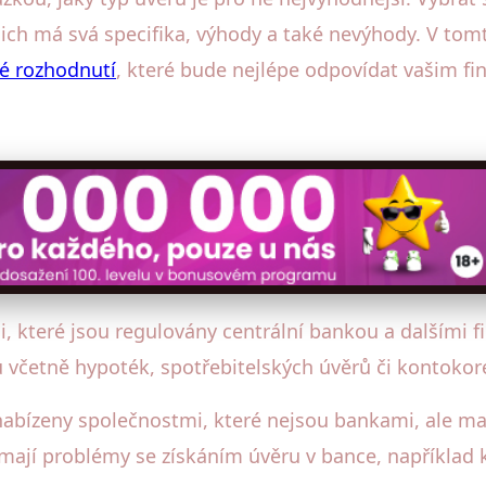
ich má svá specifika, výhody a také nevýhody. V to
é rozhodnutí
, které bude nejlépe odpovídat vašim fi
 které jsou regulovány centrální bankou a dalšími fi
ů včetně hypoték, spotřebitelských úvěrů či kontokor
abízeny společnostmi, které nejsou bankami, ale maj
ří mají problémy se získáním úvěru v bance, napříkla