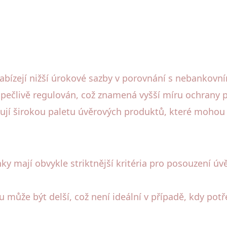
abízejí nižší úrokové sazby v porovnání s nebankovní
 pečlivě regulován, což znamená vyšší míru ochrany p
jí širokou paletu úvěrových produktů, které mohou 
nky mají obvykle striktnější kritéria pro posouzení 
 může být delší, což není ideální v případě, kdy potř