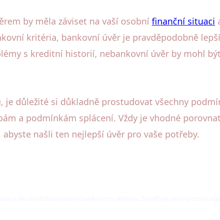
rem by měla záviset na vaší osobní
finanční situaci
a
nkovní kritéria, bankovní úvěr je pravděpodobně lep
émy s kreditní historií, nebankovní úvěr by mohl být
u, je důležité si důkladně prostudovat všechny podmín
m a podmínkám splácení. Vždy je vhodné porovnat n
abyste našli ten nejlepší úvěr pro vaše potřeby.
ování s dlouhodobou praxí v bankovním sektoru. Zaměřuje se na porovnáván