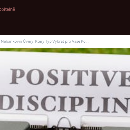
opitelně
. Nebankovní Úvěry: Který Typ Vybrat pro Vaše Po…