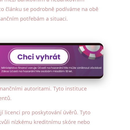
mto článku se podrobně podíváme na obě
nančním potřebám a situaci.
nančními autoritami. Tyto instituce
entů.
í licenci pro poskytování úvěrů. Tyto
d kvůli nízkému kreditnímu skóre nebo