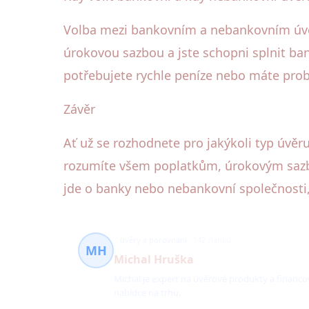
Volba mezi bankovním a nebankovním úvě
úrokovou sazbou a jste schopni splnit ba
potřebujete rychle peníze nebo máte probl
Závěr
Ať už se rozhodnete pro jakýkoli typ úvěr
rozumíte všem poplatkům, úrokovým sazbá
jde o banky nebo nebankovní společnosti, 
úvěry a porovnání
142 článků
MH
Michal Hruška
Michal je expert na úvěrové produkty a financ
nabídce na trhu.