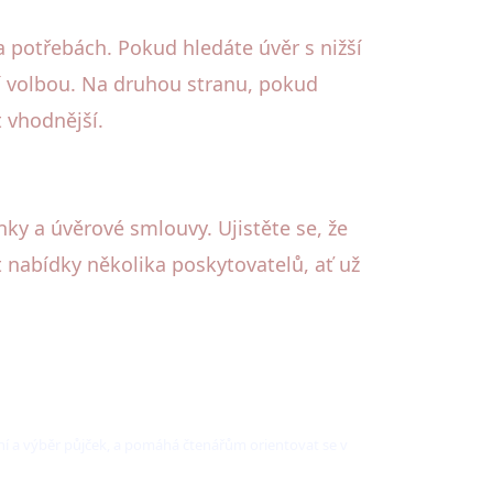
 potřebách. Pokud hledáte úvěr s nižší
ší volbou. Na druhou stranu, pokud
 vhodnější.
ky a úvěrové smlouvy. Ujistěte se, že
abídky několika poskytovatelů, ať už
í a výběr půjček, a pomáhá čtenářům orientovat se v