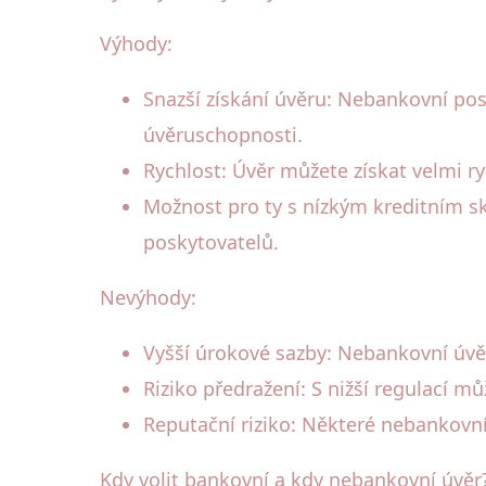
Výhody:
Snazší získání úvěru: Nebankovní pos
úvěruschopnosti.
Rychlost: Úvěr můžete získat velmi r
Možnost pro ty s nízkým kreditním s
poskytovatelů.
Nevýhody:
Vyšší úrokové sazby: Nebankovní úvě
Riziko předražení: S nižší regulací mů
Reputační riziko: Některé nebankovní
Kdy volit bankovní a kdy nebankovní úvěr