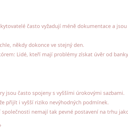
kytovatelé často vyžadují méně dokumentace a jsou fle
ychle, někdy dokonce ve stejný den.
kórem: Lidé, kteří mají problémy získat úvěr od ban
ry jsou často spojeny s vyššími úrokovými sazbami.
že přijít i vyšší riziko nevýhodných podmínek.
 společnosti nemají tak pevné postavení na trhu jak
?