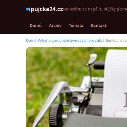
ipujcka24.cz
Nenechte se napálit, půjčky poch
Domů
Archiv
Témata
Kontakt
Domů
›
Výběr a porovnání úvěrových produktů
›
Bankovní vs