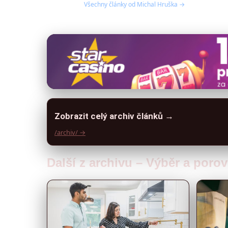
Všechny články od Michal Hruška →
Zobrazit celý archiv článků →
/archiv/ →
Další z archivu – Výběr a por