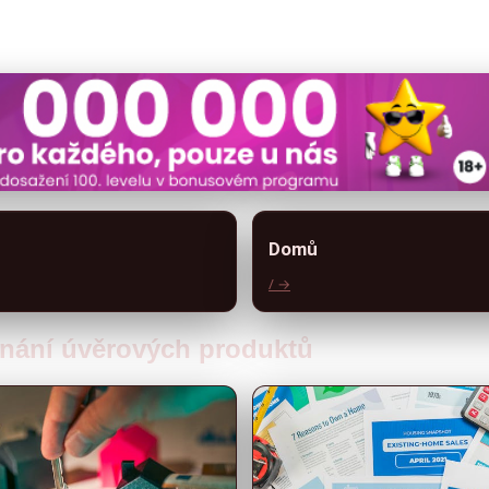
Domů
/ →
ovnání úvěrových produktů