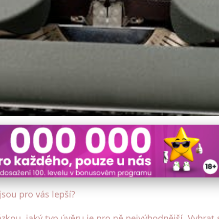
ovní Úvěry: Který Typ Vyb
sou pro vás lepší?
ázkou, jaký typ úvěru je pro ně nejvýhodnější. Vybr