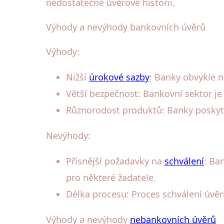
nedostatečné úvěrové historii.
Výhody a nevýhody bankovních úvěrů
Výhody:
Nižší
úrokové sazby
: Banky obvykle n
Větší bezpečnost: Bankovní sektor je
Různorodost produktů: Banky poskytu
Nevýhody:
Přísnější požadavky na
schválení
: Ba
pro některé žadatele.
Délka procesu: Proces schválení úvěru
Výhody a nevýhody
nebankovních úvěrů