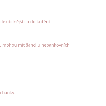
xibilnější co do kritérií
ky, mohou mít šanci u nebankovních
o banky.