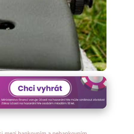
rat pro Vaše
at si mezi bankovním a nebankovním