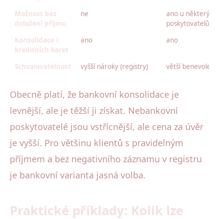
Možnost bez
ne
ano u některých
doložení příjmu
poskytovatelů
Konsolidace i
ano
ano
kreditních karet
Schvalovatelnost
vyšší nároky (registry)
větší benevolenc
Obecně platí, že bankovní konsolidace je
levnější, ale je těžší ji získat. Nebankovní
poskytovatelé jsou vstřícnější, ale cena za úvěr
je vyšší. Pro většinu klientů s pravidelným
příjmem a bez negativního záznamu v registru
je bankovní varianta jasná volba.
Praktické příklady: Kolik lze