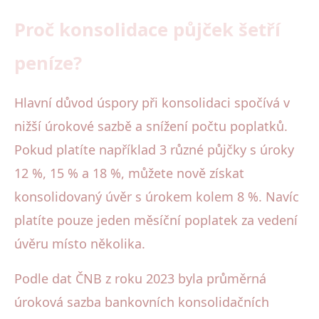
Proč konsolidace půjček šetří
peníze?
Hlavní důvod úspory při konsolidaci spočívá v
nižší úrokové sazbě a snížení počtu poplatků.
Pokud platíte například 3 různé půjčky s úroky
12 %, 15 % a 18 %, můžete nově získat
konsolidovaný úvěr s úrokem kolem 8 %. Navíc
platíte pouze jeden měsíční poplatek za vedení
úvěru místo několika.
Podle dat ČNB z roku 2023 byla průměrná
úroková sazba bankovních konsolidačních