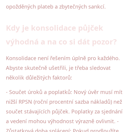
opožděných plateb a zbytečných sankcí.
Kdy je konsolidace půjček
výhodná a na co si dát pozor?
Konsolidace není řešením úplně pro každého.
Abyste skutečně ušetřili, je třeba sledovat
několik důležitých faktorů:
- Součet úroků a poplatků: Nový úvěr musí mít
nižší RPSN (roční procentní sazba nákladů) než
součet stávajících půjček. Poplatky za sjednání
a vedení mohou výhodnost výrazně ovlivnit. -
Zůstatková doba splácení: Pokud prodloužíte