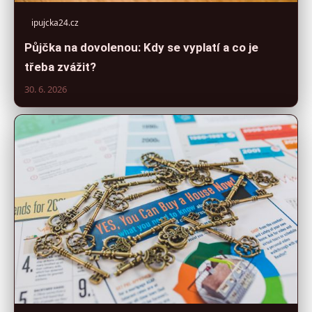
ipujcka24.cz
Půjčka na dovolenou: Kdy se vyplatí a co je
třeba zvážit?
30. 6. 2026