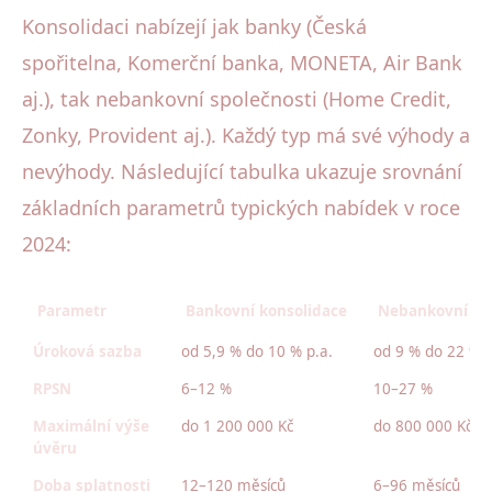
Konsolidaci nabízejí jak banky (Česká
spořitelna, Komerční banka, MONETA, Air Bank
aj.), tak nebankovní společnosti (Home Credit,
Zonky, Provident aj.). Každý typ má své výhody a
nevýhody. Následující tabulka ukazuje srovnání
základních parametrů typických nabídek v roce
2024:
Parametr
Bankovní konsolidace
Nebankovní ko
Úroková sazba
od 5,9 % do 10 % p.a.
od 9 % do 22 % p
RPSN
6–12 %
10–27 %
Maximální výše
do 1 200 000 Kč
do 800 000 Kč
úvěru
Doba splatnosti
12–120 měsíců
6–96 měsíců