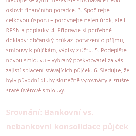
oslovit finančního poradce. 3. Spočítejte
celkovou úsporu – porovnejte nejen úrok, ale i
RPSN a poplatky. 4. Připravte si potřebné
doklady: občanský průkaz, potvrzení o příjmu,
smlouvy k půjčkám, výpisy z účtu. 5. Podepište
novou smlouvu – vybraný poskytovatel za vás
zajistí splacení stávajících půjček. 6. Sledujte, že
byly původní dluhy skutečně vyrovnány a zrušte
staré úvěrové smlouvy.
Srovnání: Bankovní vs.
nebankovní konsolidace půjček