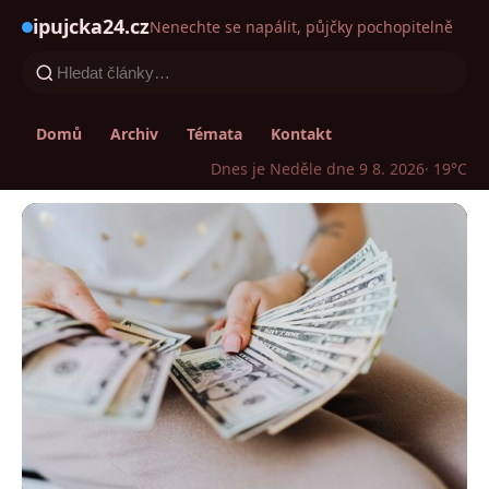
ipujcka24.cz
Nenechte se napálit, půjčky pochopitelně
Domů
Archiv
Témata
Kontakt
Dnes je Neděle dne 9 8. 2026
· 19°C