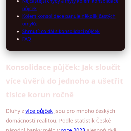
Nejčastější chyby a mýty kolem konsolidace
půjček
Kolem konsolidace panuje několik častých
omylů:
Shrnutí: co dál s konsolidací půjček
FAQ
Konsolidace půjček: Jak sloučit
více úvěrů do jednoho a ušetřit
tisíce korun ročně
Dluhy z
více půjček
jsou pro mnoho českých
domácností realitou. Podle statistik České
národní banky mělo v
roce 2023
alespoň dvě