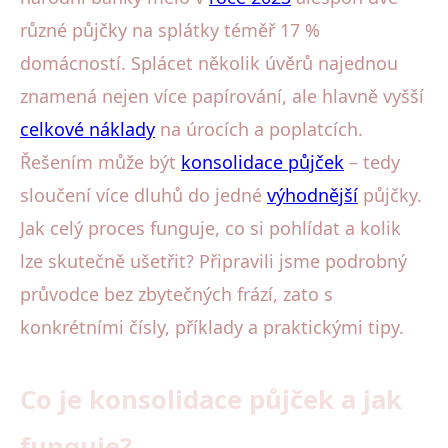
různé půjčky na splátky téměř 17 %
domácností. Splácet několik úvěrů najednou
znamená nejen více papírování, ale hlavně vyšší
celkové náklady
na úrocích a poplatcích.
Řešením může být
konsolidace půjček
– tedy
sloučení více dluhů do jedné
výhodnější
půjčky.
Jak celý proces funguje, co si pohlídat a kolik
lze skutečně ušetřit? Připravili jsme podrobný
průvodce bez zbytečných frází, zato s
konkrétními čísly, příklady a praktickými tipy.
Co je konsolidace půjček a jak
funguje?