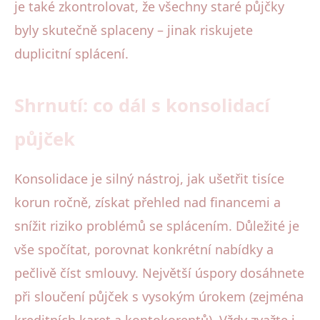
je také zkontrolovat, že všechny staré půjčky
byly skutečně splaceny – jinak riskujete
duplicitní splácení.
Shrnutí: co dál s konsolidací
půjček
Konsolidace je silný nástroj, jak ušetřit tisíce
korun ročně, získat přehled nad financemi a
snížit riziko problémů se splácením. Důležité je
vše spočítat, porovnat konkrétní nabídky a
pečlivě číst smlouvy. Největší úspory dosáhnete
při sloučení půjček s vysokým úrokem (zejména
kreditních karet a kontokorentů). Vždy zvažte i