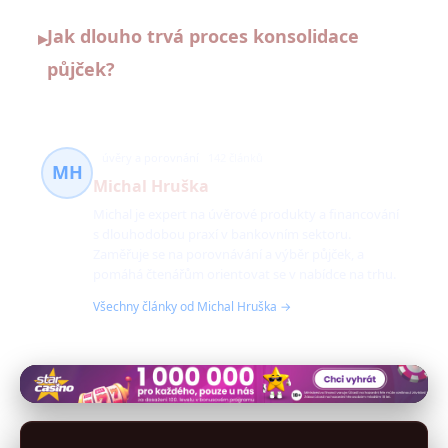
Jak dlouho trvá proces konsolidace
▸
půjček?
úvěry a porovnání
142 článků
MH
Michal Hruška
Michal je expert na úvěrové produkty a financování
s dlouhodobou praxí v bankovním sektoru.
Zaměřuje se na porovnávání a výběr půjček, a
pomáhá čtenářům orientovat se v nabídce na trhu.
Všechny články od Michal Hruška →