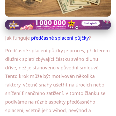
Refinancování a předčasné splacení
Předčasné splacení půjčky:
Jak funguje
předčasné splacení půjčky
?
Ušetřete na úrocích efektivně!
Předčasné splacení půjčky je proces, při kterém
30. 7. 2025
· 4 min čtení · Autor: Petra Váchová
dlužník splatí zbývající částku svého dluhu
dříve, než je stanoveno v původní smlouvě.
Tento krok může být motivován několika
faktory, včetně snahy ušetřit na úrocích nebo
snížení finančního zatížení. V tomto článku se
podíváme na různé aspekty předčasného
splacení, včetně jeho výhod, nevýhod a