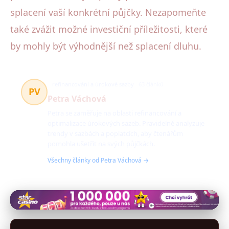
splacení vaší konkrétní půjčky. Nezapomeňte
také zvážit možné investiční příležitosti, které
by mohly být výhodnější než splacení dluhu.
refinancování a úrokové sazby
63 článků
PV
Petra Váchová
Petra se zaměřuje na oblasti refinancování a
optimalizace úrokových sazeb. Pravidelně analyzuje
trendy v sazbách a poplatcích, aby čtenářům
pomohla ušetřit na svých půjčkách.
Všechny články od Petra Váchová →