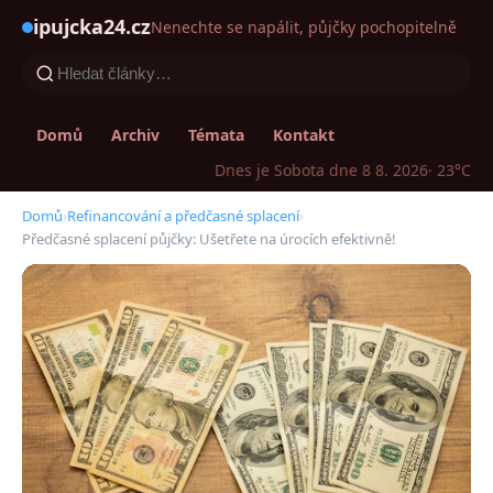
ipujcka24.cz
Nenechte se napálit, půjčky pochopitelně
Domů
Archiv
Témata
Kontakt
Dnes je Sobota dne 8 8. 2026
· 23°C
Domů
›
Refinancování a předčasné splacení
›
Předčasné splacení půjčky: Ušetřete na úrocích efektivně!