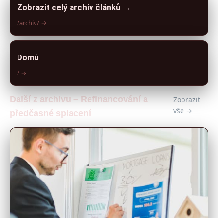
Zobrazit celý archiv článků →
/archiv/ →
Domů
/ →
Další z archivu – Refinancování a
Zobrazit
vše →
předčasné splacení