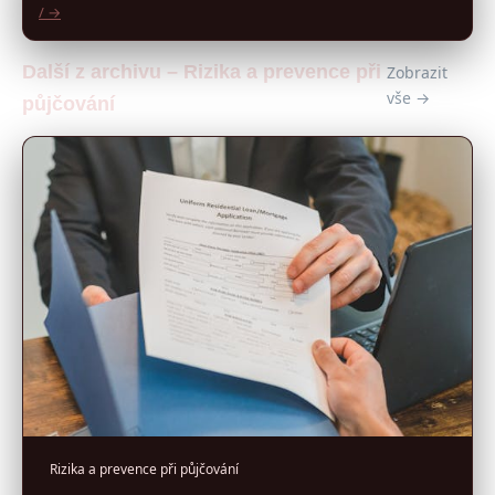
/ →
Další z archivu – Rizika a prevence při
Zobrazit
vše →
půjčování
Rizika a prevence při půjčování