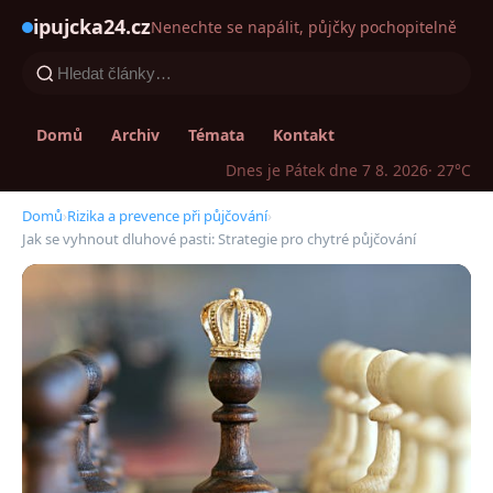
ipujcka24.cz
Nenechte se napálit, půjčky pochopitelně
Domů
Archiv
Témata
Kontakt
Dnes je Pátek dne 7 8. 2026
· 27°C
Domů
›
Rizika a prevence při půjčování
›
Jak se vyhnout dluhové pasti: Strategie pro chytré půjčování