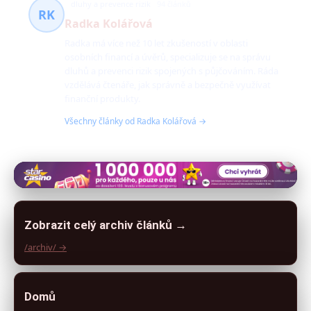
dluhy a prevence rizik
94 článků
RK
Radka Kolářová
Radka má více než 10 let zkušeností v oblasti
osobních financí a úvěrů, specializuje se na správu
dluhů a prevenci rizik spojených s půjčováním. Ráda
vzdělává čtenáře, jak správně a bezpečně využívat
finanční produkty.
Všechny články od Radka Kolářová →
Zobrazit celý archiv článků →
/archiv/ →
Domů