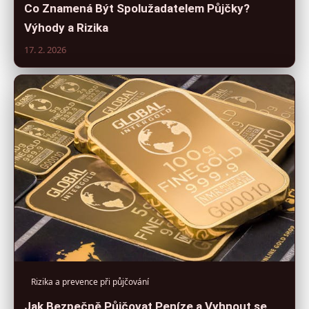
Co Znamená Být Spolužadatelem Půjčky?
Výhody a Rizika
17. 2. 2026
Rizika a prevence při půjčování
Jak Bezpečně Půjčovat Peníze a Vyhnout se