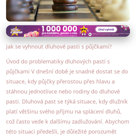
Rizika a prevence při půjčování
Jak se vyhnout dluhové pasti:
Jak se vyhnout dluhové pasti s půjčkami?
Strategie pro chytré půjčování
Úvod do problematiky dluhových pastí s
21. 7. 2025
· 4 min čtení · Autor: Radka Kolářová
půjčkami V dnešní době je snadné dostat se do
situace, kdy půjčky přerostou přes hlavu a
stáhnou jednotlivce nebo rodiny do dluhové
pasti. Dluhová past se týká situace, kdy dlužník
platí většinu svého příjmu na splácení dluhů,
což často vede k dalšímu zadlužování. Abychom
této situaci předešli, je důležité porozumět