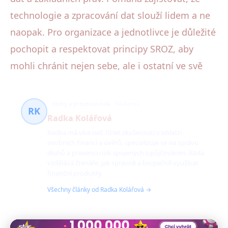
technologie a zpracování dat slouží lidem a ne
naopak. Pro organizace a jednotlivce je důležité
pochopit a respektovat principy SROZ, aby
mohli chránit nejen sebe, ale i ostatní ve svě
dluhy a prevence rizik
94 článků
RK
Radka Kolářová
Radka má více než 10 let zkušeností v oblasti
osobních financí a úvěrů, specializuje se na správu
dluhů a prevenci rizik spojených s půjčováním. Ráda
vzdělává čtenáře, jak správně a bezpečně využívat
finanční produkty.
Všechny články od Radka Kolářová →