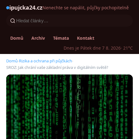
ipujcka24.cz
Nenechte se napálit, půjčky pochopitelně
Domů
Archiv
Témata
Kontakt
Dnes je Pátek dne 7 8. 2026
· 21°C
Domů
›
Rizika a ochrana při půjčkách
›
SROZ: Jak chrání vaše základní práva v digitálním světě?