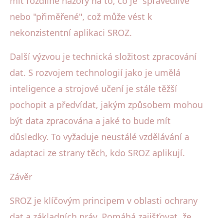
mít rozdílné názory na to, co je "spravedlivé"
nebo "přiměřené", což může vést k
nekonzistentní aplikaci SROZ.
Další výzvou je technická složitost zpracování
dat. S rozvojem technologií jako je umělá
inteligence a strojové učení je stále těžší
pochopit a předvídat, jakým způsobem mohou
být data zpracována a jaké to bude mít
důsledky. To vyžaduje neustálé vzdělávání a
adaptaci ze strany těch, kdo SROZ aplikují.
Závěr
SROZ je klíčovým principem v oblasti ochrany
dat a základních práv. Pomáhá zajišťovat, že