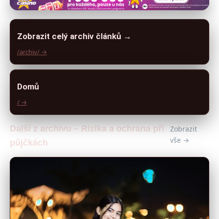
Zobrazit celý archiv článků →
/archiv/ →
Domů
/ →
Další z archivu – Rizika a ochrana při
Zobrazit
vše →
půjčkách